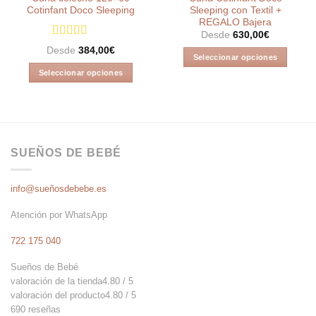
Cotinfant Doco Sleeping
Sleeping con Textil +
REGALO Bajera
Desde
630,00
€
Valorado en
Desde
384,00
€
4.95
de 5
Seleccionar opciones
Este
Seleccionar opciones
producto
Este
tiene
producto
múltiples
tiene
variantes.
múltiples
Las
variantes.
SUEÑOS DE BEBÉ
opciones
Las
se
opciones
info@sueñosdebebe.es
pueden
se
elegir
pueden
Atención por WhatsApp
en
elegir
la
en
722 175 040
página
la
de
Sueños de Bebé
página
producto
valoración de la tienda
4.80 / 5
de
valoración del producto
4.80 / 5
producto
690 reseñas