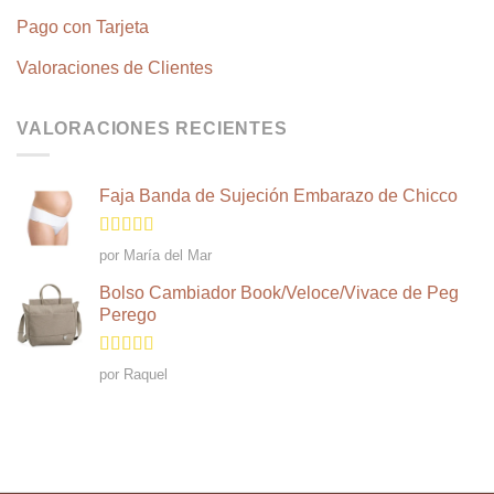
Pago con Tarjeta
Valoraciones de Clientes
VALORACIONES RECIENTES
Faja Banda de Sujeción Embarazo de Chicco
Valorado
por María del Mar
en
4
de 5
Bolso Cambiador Book/Veloce/Vivace de Peg
Perego
Valorado en
por Raquel
5
de 5