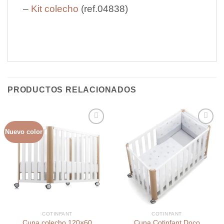
–
Kit colecho
(ref.04838)
PRODUCTOS RELACIONADOS
Nuevo color
Añadir
Añadir
a la
a la
lista de
lista de
deseos
deseos
COTINFANT
COTINFANT
Cuna colecho 120×60
Cuna Cotinfant Doco