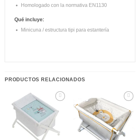
Homologado con la normativa EN1130
Qué incluye:
Minicuna / estructura tipi para estantería
PRODUCTOS RELACIONADOS
Añadir
Añadir
a la
a la
lista de
lista de
deseos
deseos