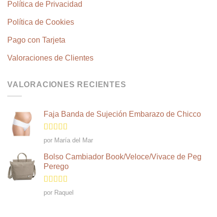
Política de Privacidad
Política de Cookies
Pago con Tarjeta
Valoraciones de Clientes
VALORACIONES RECIENTES
Faja Banda de Sujeción Embarazo de Chicco
Valorado
por María del Mar
en
4
de 5
Bolso Cambiador Book/Veloce/Vivace de Peg
Perego
Valorado en
por Raquel
5
de 5