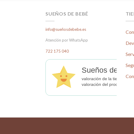
SUEÑOS DE BEBÉ
TI
info@sueñosdebebe.es
Con
Atención por WhatsApp
Dev
722 175 040
Serv
Seg
Sueños de Beb
Con
valoración de la tienda
valoración del producto