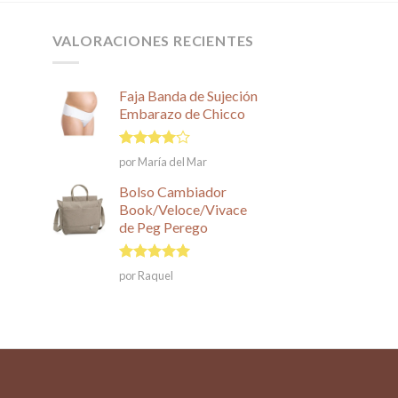
VALORACIONES RECIENTES
Faja Banda de Sujeción
Embarazo de Chicco
Valorado
por María del Mar
en
4
de
5
Bolso Cambiador
Book/Veloce/Vivace
de Peg Perego
Valorado en
por Raquel
5
de 5