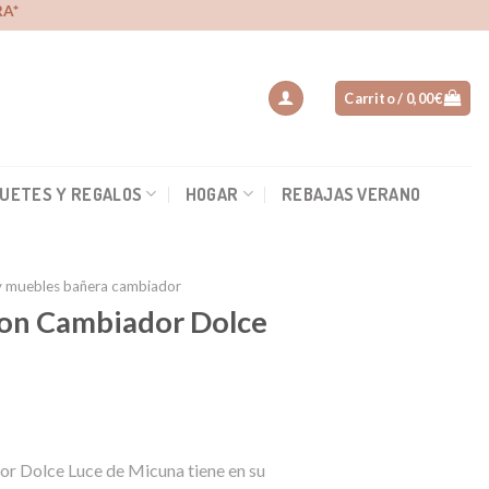
A*
Carrito /
0,00
€
UETES Y REGALOS
HOGAR
REBAJAS VERANO
 muebles bañera cambiador
on Cambiador Dolce
r Dolce Luce de Micuna tiene en su