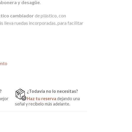
jabonera y desagüe
.
tico cambiador
de plástico, con
 lleva ruedas incorporadas, para facilitar
Dolce Luce de Micuna cantidad
ento
?
¿Todavía no lo necesitas?
mejor
Haz tu reserva
dejando una
señal y recíbelo más adelante.