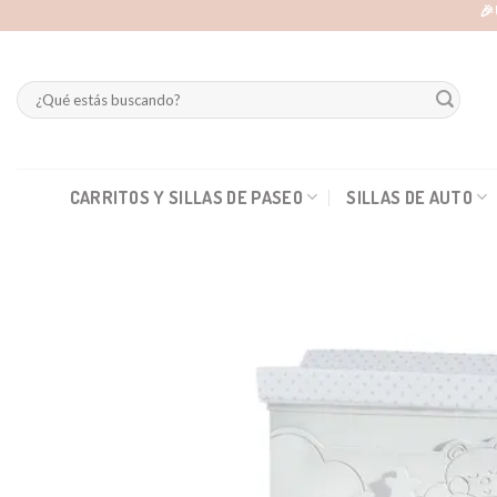
Skip
🎉
to
content
Buscar
por:
CARRITOS Y SILLAS DE PASEO
SILLAS DE AUTO