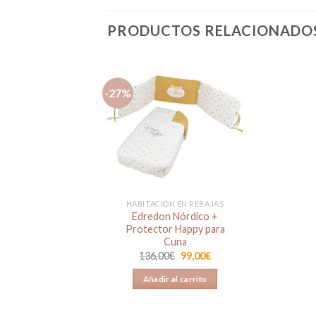
PRODUCTOS RELACIONADO
-27%
Añadir
a la
lista de
deseos
HABITACIÓN EN REBAJAS
Edredon Nórdico +
Protector Happy para
Cuna
El
El
136,00
€
99,00
€
precio
precio
original
actual
Añadir al carrito
era:
es:
136,00€.
99,00€.