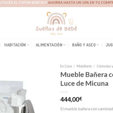
UTILIZA EL CUPÓN BEBE10 Y
AHORRA HASTA UN 10% EN TU COMPR
HABITACIÓN
ALIMENTACIÓN
BAÑO Y ASEO
JUG
En Casa
/
Mobiliario
/
Cómodas y
Mueble Bañera c
Luce de Micuna
Añadir
a la
lista de
444,00
€
deseos
El mueble bañera con cambiado