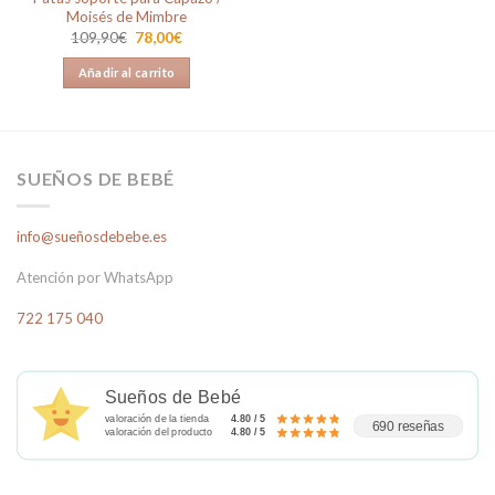
Moisés de Mimbre
El
El
109,90
€
78,00
€
precio
precio
original
actual
Añadir al carrito
era:
es:
109,90€.
78,00€.
SUEÑOS DE BEBÉ
info@sueñosdebebe.es
Atención por WhatsApp
722 175 040
Sueños de Bebé
valoración de la tienda
4.80 / 5
690 reseñas
valoración del producto
4.80 / 5