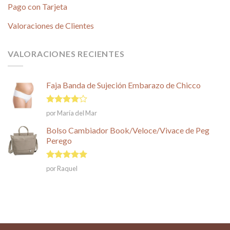
Pago con Tarjeta
Valoraciones de Clientes
VALORACIONES RECIENTES
Faja Banda de Sujeción Embarazo de Chicco
Valorado
por María del Mar
en
4
de
5
Bolso Cambiador Book/Veloce/Vivace de Peg
Perego
Valorado en
por Raquel
5
de 5