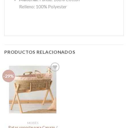
Relleno: 100% Polyester
PRODUCTOS RELACIONADOS
-29%
Añadir
a la
lista de
deseos
MOISÉS
Patas soporte para Capazo /