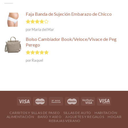
Faja Banda de Sujeción Embarazo de Chicco
Valorado
por María del Mar
en
4
de
5
Bolso Cambiador Book/Veloce/Vivace de Peg
Perego
Valorado en
por Raquel
5
de 5
CARRITOS Y SILLAS DE PASEO
SILLAS DE AUTO
HABITACIÓN
ALIMENTACIÓN
BAÑO Y ASEO
JUGUETES Y REGALOS
HOGAR
REBAJAS VERANO