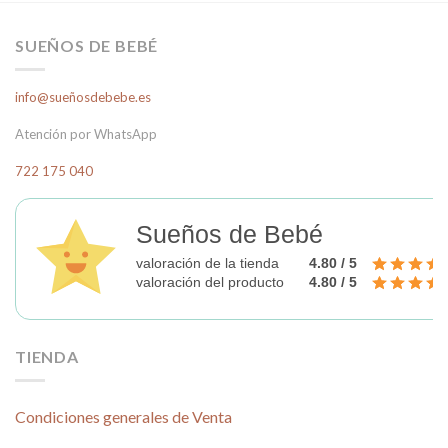
múltiples
variantes.
SUEÑOS DE BEBÉ
Las
opciones
info@sueñosdebebe.es
se
pueden
Atención por WhatsApp
elegir
en
722 175 040
la
página
Sueños de Bebé
de
producto
valoración de la tienda
4.80 / 5
valoración del producto
4.80 / 5
TIENDA
Condiciones generales de Venta