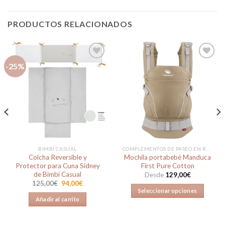
PRODUCTOS RELACIONADOS
-25%
Añadir
Añadir
a la
a la
lista de
lista de
deseos
deseos
BIMBI CASUAL
COMPLEMENTOS DE PASEO EN REBAJAS
Colcha Reversible y
Mochila portabebé Manduca
Protector para Cuna Sidney
First Pure Cotton
de Bimbi Casual
Desde
129,00
€
El
El
125,00
€
94,00
€
precio
precio
Seleccionar opciones
original
actual
Añadir al carrito
Este
era:
es:
125,00€.
94,00€.
producto
tiene