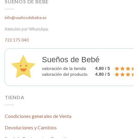
SUEÑOS DE BEBÉ
variantes.
Las
info@sueñosdebebe.es
opciones
se
Atención por WhatsApp
pueden
elegir
722 175 040
en
la
página
Sueños de Bebé
de
valoración de la tienda
4.80 / 5
producto
valoración del producto
4.80 / 5
TIENDA
Condiciones generales de Venta
Devoluciones y Cambios