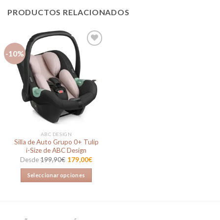
PRODUCTOS RELACIONADOS
-10%
Añadir
a la
lista de
deseos
ABC DESIGN
Silla de Auto Grupo 0+ Tulip
i-Size de ABC Design
Desde
199,90
€
179,00
€
Seleccionar opciones
Este
producto
tiene
múltiples