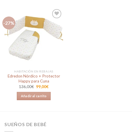
-27%
Añadir
a la
lista de
deseos
HABITACIÓN EN REBAJAS
Edredon Nórdico + Protector
Happy para Cuna
El
El
136,00
€
99,00
€
precio
precio
original
actual
Añadir al carrito
era:
es:
136,00€.
99,00€.
SUEÑOS DE BEBÉ