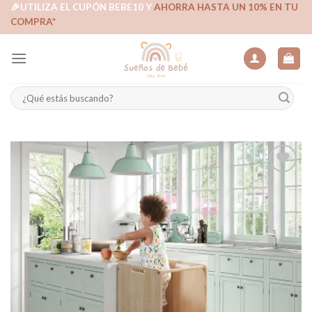
Skip
🎉UTILIZA EL CUPÓN BEBE10 Y
AHORRA HASTA UN 10% EN TU
COMPRA*
to
content
Buscar
por:
Añadir
a la
lista de
deseos