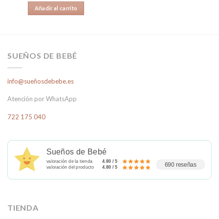
original
actual
de 5
Añadir al carrito
era:
es:
24,95€.
17,00€.
SUEÑOS DE BEBÉ
info@sueñosdebebe.es
Atención por WhatsApp
722 175 040
Sueños de Bebé
valoración de la tienda
4.80 / 5
690 reseñas
valoración del producto
4.80 / 5
TIENDA