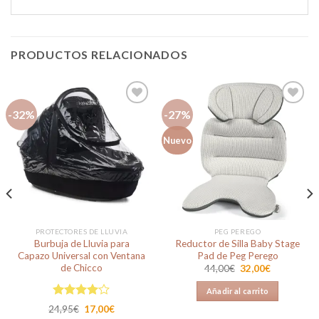
PRODUCTOS RELACIONADOS
-32%
-27%
Añadir
Añadir
Nuevo
a la
a la
lista de
lista de
deseos
deseos
PROTECTORES DE LLUVIA
PEG PEREGO
Burbuja de Lluvia para
Reductor de Silla Baby Stage
Capazo Universal con Ventana
Pad de Peg Perego
de Chicco
El
El
44,00
€
32,00
€
precio
precio
original
actual
Añadir al carrito
era:
es:
44,00€.
32,00€.
Valorado
El
El
24,95
€
17,00
€
en
4.00
precio
precio