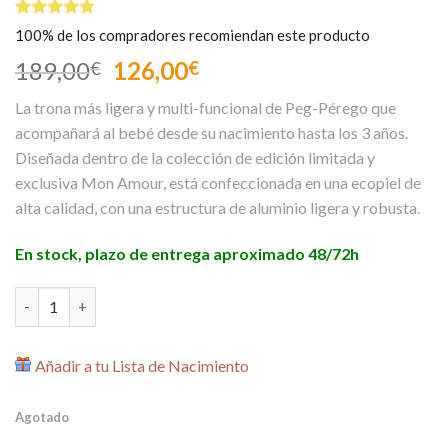
Valorado
2
100% de los compradores recomiendan este producto
5.00
sobre
5 basado
El
El
189,00
126,00
€
€
en
precio
precio
puntuaciones
La trona más ligera y multi-funcional de Peg-Pérego que
de clientes
original
actual
acompañará al bebé desde su nacimiento hasta los 3 años.
era:
es:
Diseñada dentro de la colección de edición limitada y
189,00€.
126,00€.
exclusiva Mon Amour, está confeccionada en una ecopiel de
alta calidad, con una estructura de aluminio ligera y robusta.
En stock, plazo de entrega aproximado 48/72h
Trona Prima Pappa Zero Follow Me Mon Amour cantidad
Añadir a tu Lista de Nacimiento
Agotado