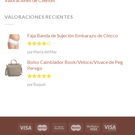
Valoraciones de Clientes
VALORACIONES RECIENTES
Faja Banda de Sujeción Embarazo de Chicco
Valorado
por María del Mar
en
4
de
5
Bolso Cambiador Book/Veloce/Vivace de Peg
Perego
Valorado en
por Raquel
5
de 5