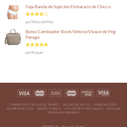
Faja Banda de Sujeción Embarazo de Chicco
Valorado
por María del Mar
en
4
de
5
Bolso Cambiador Book/Veloce/Vivace de Peg
Perego
Valorado en
por Raquel
5
de 5
CARRITOS Y SILLAS DE PASEO
SILLAS DE AUTO
HABITACIÓN
ALIMENTACIÓN
BAÑO Y ASEO
JUGUETES Y REGALOS
HOGAR
REBAJAS VERANO