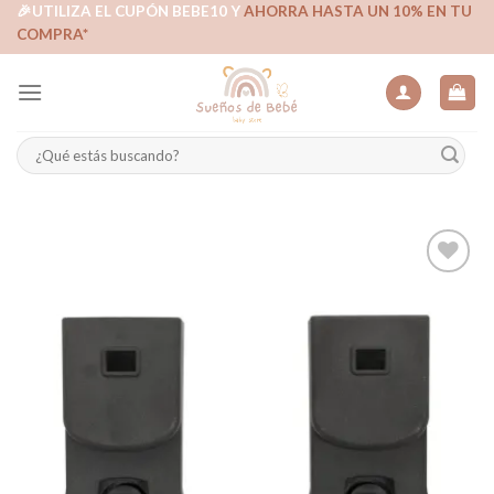
Skip
🎉UTILIZA EL CUPÓN BEBE10 Y
AHORRA HASTA UN 10% EN TU
COMPRA*
to
content
Buscar
por:
Añadir
a la
lista de
deseos