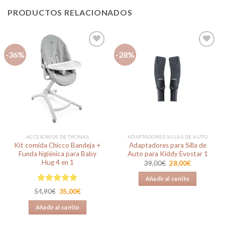
PRODUCTOS RELACIONADOS
-36%
-28%
Añadir
Añadir
a la
a la
lista de
lista de
deseos
deseos
ACCESORIOS DE TRONAS
ADAPTADORES SILLAS DE AUTO
Kit comida Chicco Bandeja +
Adaptadores para Silla de
Funda higiénica para Baby
Auto para Kiddy Evostar 1
Hug 4 en 1
El
El
39,00
€
28,00
€
precio
precio
original
actual
Añadir al carrito
era:
es:
39,00€.
28,00€.
Valorado en
El
El
54,90
€
35,00
€
5.00
de 5
precio
precio
original
actual
Añadir al carrito
era:
es:
54,90€.
35,00€.