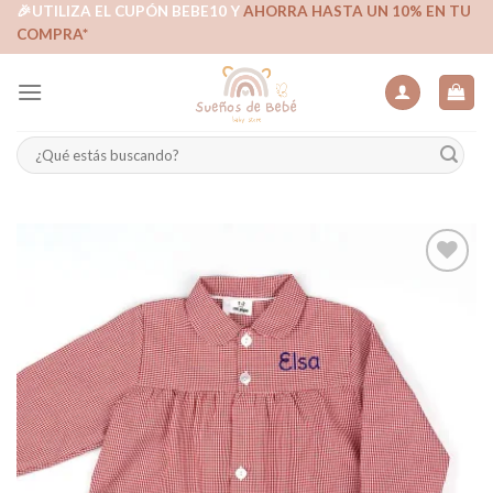
Skip
🎉UTILIZA EL CUPÓN BEBE10 Y
AHORRA HASTA UN 10% EN TU
COMPRA*
to
content
Buscar
por:
Añadir
a la
lista de
deseos