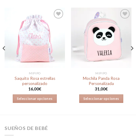
Añadir
Añadir
a la
a la
lista de
lista de
deseos
deseos
MIPIPO
MIPIPO
Saquito Rosa estrellas
Mochila Panda Rosa
personalizado
Personalizada
16,00
€
31,00
€
Seleccionar opciones
Seleccionar opciones
SUEÑOS DE BEBÉ