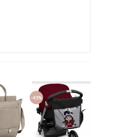
-43%
Añadir
Añadir
a la
a la
lista de
lista de
deseos
deseos