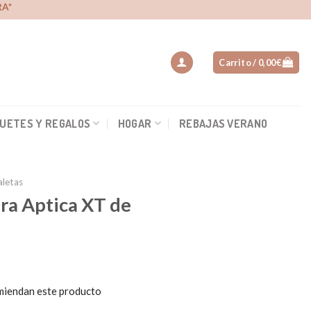
A*
Carrito /
0,00
€
UETES Y REGALOS
HOGAR
REBAJAS VERANO
aletas
ra Aptica XT de
miendan este producto