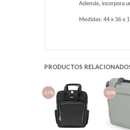
Además, incorpora un
Medidas: 44 x 36 x 1
PRODUCTOS RELACIONADO
-17%
-32%
Añadir
Añadir
a la
a la
lista de
lista de
deseos
deseos