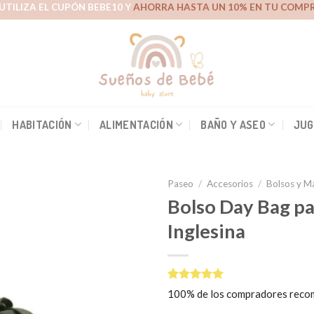
UTILIZA EL CUPÓN BEBE10 Y
AHORRA HASTA UN 10% EN TU COMPR
HABITACIÓN
ALIMENTACIÓN
BAÑO Y ASEO
JUG
Paseo
/
Accesorios
/
Bolsos y M
Bolso Day Bag pa
Inglesina
Añadir
a la
lista de
deseos
Valorado
1
100% de los compradores reco
5.00
sobre
5 basado