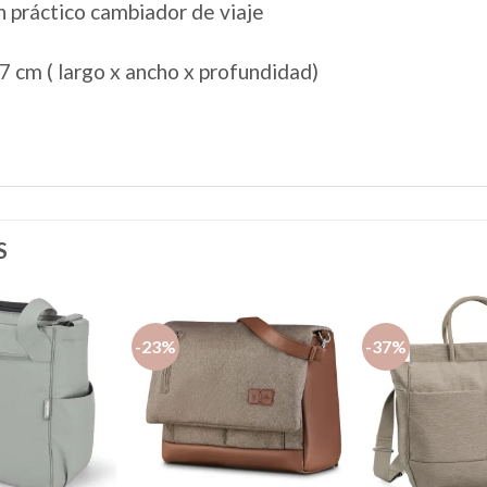
 práctico cambiador de viaje
7 cm ( largo x ancho x profundidad)
S
-23%
-37%
Añadir
Añadir
a la
a la
lista de
lista de
deseos
deseos