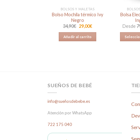
INGLESINA
BOLSOS Y MALETAS
BOLSOS
itera para Capazo
Bolso Mochila térmico Ivy
Bolsa Ele
de Inglesina
Negro
In
El
El
30,00
€
34,90
€
29,00
€
Desde
7
precio
precio
original
actual
ñadir al carrito
Añadir al carrito
Seleccio
era:
es:
34,90€.
29,00€.
SUEÑOS DE BEBÉ
TI
info@sueñosdebebe.es
Con
Atención por WhatsApp
Dev
722 175 040
Serv
Seg