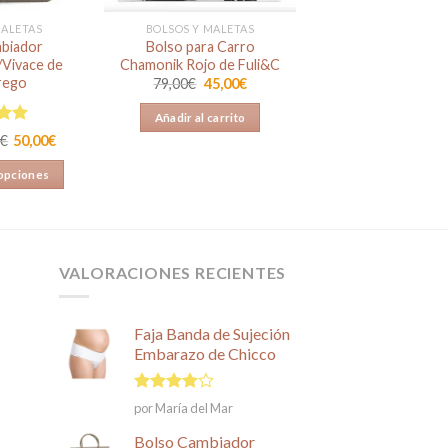
MALETAS
BOLSOS Y MALETAS
biador
Bolso para Carro
Vivace de
Chamonik Rojo de Fuli&C
rego
El
El
79,00
€
45,00
€
precio
precio
original
actual
Añadir al carrito
era:
es:
o en
79,00€.
45,00€.
0
€
50,00
€
 5
 opciones
ste
roducto
iene
ltiples
VALORACIONES RECIENTES
riantes.
as
Faja Banda de Sujeción
pciones
Embarazo de Chicco
e
ueden
Valorado
egir
por María del Mar
en
4
de
n
5
Bolso Cambiador