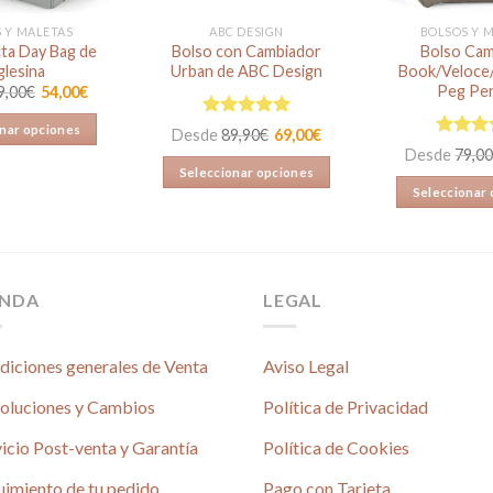
 Y MALETAS
ABC DESIGN
BOLSOS Y 
cta Day Bag de
Bolso con Cambiador
Bolso Cam
glesina
Urban de ABC Design
Book/Veloce/
Peg Pe
9,00
€
54,00
€
Valorado en
nar opciones
Desde
89,90
€
69,00
€
5.00
de 5
Valorad
Desde
79,0
Este
5.00
de
Seleccionar opciones
producto
Seleccionar
Este
tiene
E
producto
múltiples
p
tiene
variantes.
t
múltiples
Las
mú
ENDA
LEGAL
variantes.
opciones
va
Las
se
L
opciones
pueden
diciones generales de Venta
Aviso Legal
o
se
elegir
s
pueden
oluciones y Cambios
Política de Privacidad
en
p
elegir
la
icio Post-venta y Garantía
Política de Cookies
el
en
página
e
la
de
uimiento de tu pedido
Pago con Tarjeta