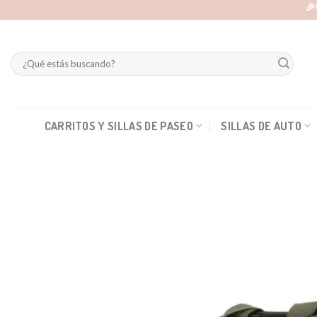
Skip
🎉
to
content
Buscar
por:
CARRITOS Y SILLAS DE PASEO
SILLAS DE AUTO