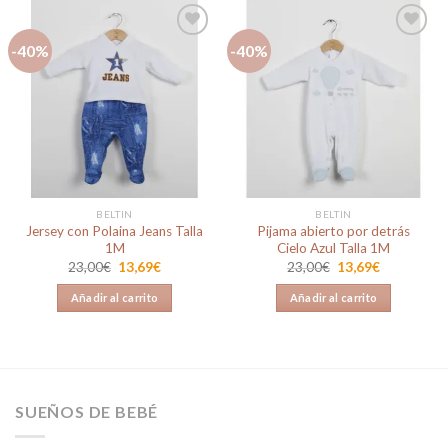
-40%
-40%
Añadir
Añadir
a la
a la
lista de
lista de
deseos
deseos
BELTIN
BELTIN
Jersey con Polaina Jeans Talla
Pijama abierto por detrás
1M
Cielo Azul Talla 1M
El
El
El
El
23,00
€
13,69
€
23,00
€
13,69
€
precio
precio
precio
precio
original
actual
original
actual
Añadir al carrito
Añadir al carrito
era:
es:
era:
es:
23,00€.
13,69€.
23,00€.
13,69€.
SUEÑOS DE BEBÉ