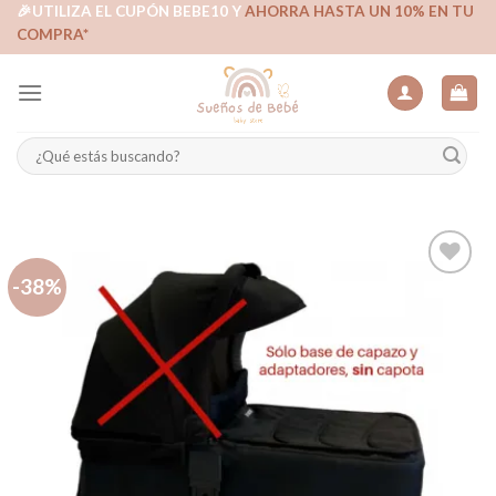
Skip
🎉UTILIZA EL CUPÓN BEBE10 Y
AHORRA HASTA UN 10% EN TU
COMPRA*
to
content
Buscar
por:
-38%
Añadir
a la
lista de
deseos