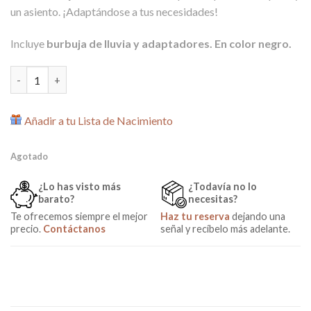
un asiento. ¡Adaptándose a tus necesidades!
Incluye
burbuja de lluvia y adaptadores. En color negro.
Capazo para gemelar EasyTwin 4 de Baby Monsters (SIN CAPOTA
Añadir a tu Lista de Nacimiento
Agotado
¿Lo has visto más
¿Todavía no lo
barato?
necesitas?
Te ofrecemos siempre el mejor
Haz tu reserva
dejando una
precio.
Contáctanos
señal y recíbelo más adelante.