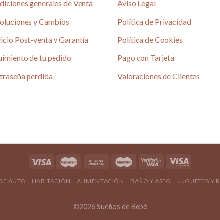
diciones generales de Venta
Aviso Legal
oluciones y Cambios
Política de Privacidad
icio Post-venta y Garantía
Política de Cookies
uimiento de tu pedido
Pago con Tarjeta
é
traseña perdida
Valoraciones de Clientes
4.80 / 5
690 reseñas
4.80 / 5
 DE AUTO
HABITACIÓN
ALIMENTACIÓN
BAÑO Y ASEO
JUGUETES Y 
©2026 Sueños de Bebé