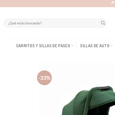
Skip
🎉
to
content
Buscar
por:
CARRITOS Y SILLAS DE PASEO
SILLAS DE AUTO
-33%