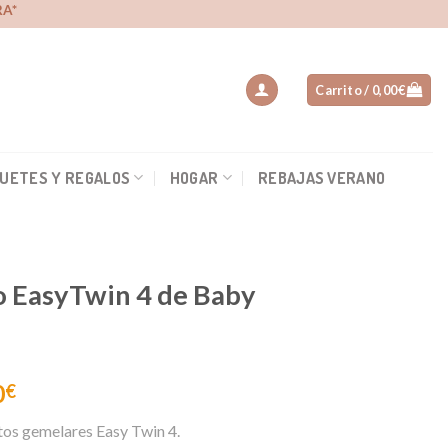
A*
Carrito /
0,00
€
UETES Y REGALOS
HOGAR
REBAJAS VERANO
o EasyTwin 4 de Baby
0
€
itos gemelares Easy Twin 4.