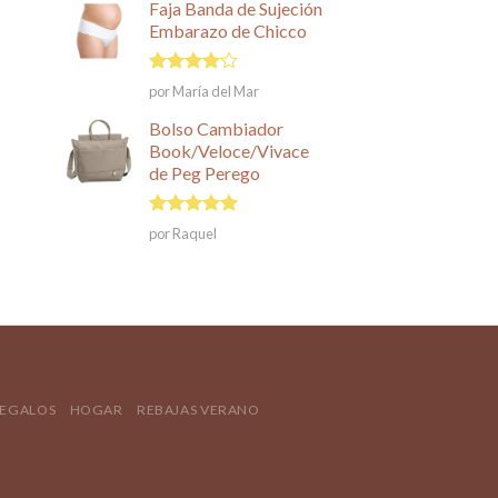
Faja Banda de Sujeción
Embarazo de Chicco
Valorado
por María del Mar
en
4
de
5
Bolso Cambiador
Book/Veloce/Vivace
de Peg Perego
Valorado en
por Raquel
5
de 5
REGALOS
HOGAR
REBAJAS VERANO