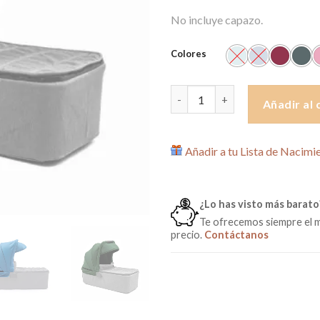
No incluye capazo.
Colores
Capota de capazo EasyTwin 4 
Añadir al 
Añadir a tu Lista de Nacimi
¿Lo has visto más barato
Te ofrecemos siempre el 
precio.
Contáctanos