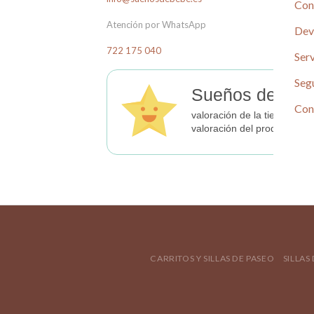
Con
Atención por WhatsApp
Dev
722 175 040
Serv
Seg
Sueños de Beb
Con
valoración de la tienda
valoración del producto
CARRITOS Y SILLAS DE PASEO
SILLAS