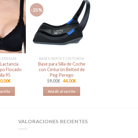
-25%
Añadir
Añadir
a la
a la
lista de
lista de
deseos
deseos
N REBAJAS
BASES ISOFIX Y CINTURÓN
 Lactancia
Base para Silla de Coche
po Flocado
con Cinturón Belted de
lla 95
Peg Perego
l
El
El
El
0,00
€
59,00
€
44,00
€
recio
precio
precio
precio
riginal
actual
original
actual
carrito
Añadir al carrito
ra:
es:
era:
es:
1,95€.
20,00€.
59,00€.
44,00€.
VALORACIONES RECIENTES