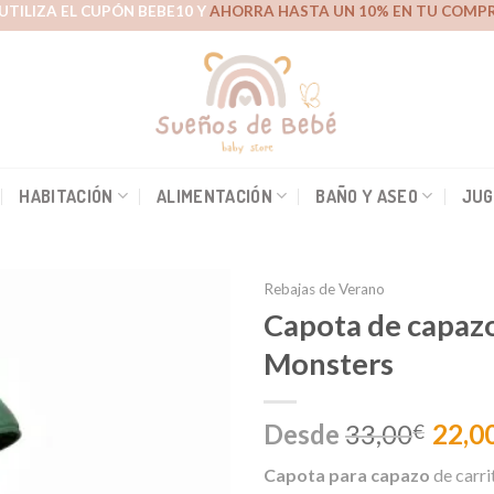
UTILIZA EL CUPÓN BEBE10 Y
AHORRA HASTA UN 10% EN TU COMPR
HABITACIÓN
ALIMENTACIÓN
BAÑO Y ASEO
JUG
Rebajas de Verano
Capota de capaz
Monsters
Añadir
a la
lista de
Desde
33,00
22,0
€
deseos
Capota para capazo
de carr