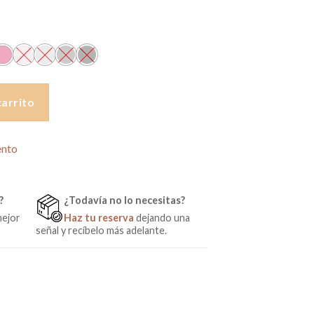
de Baby Monsters cantidad
carrito
ento
?
¿Todavía no lo necesitas?
mejor
Haz tu reserva
dejando una
señal y recíbelo más adelante.