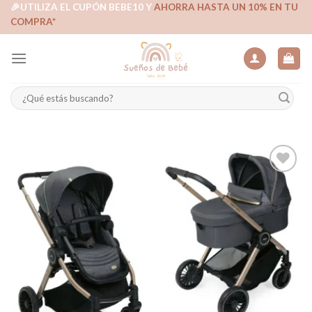
Skip
🎉UTILIZA EL CUPÓN BEBE10 Y
AHORRA HASTA UN 10% EN TU
COMPRA*
to
content
Buscar
por:
Añadir
a la
lista de
deseos