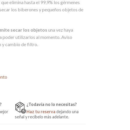
 que elimina hasta el 99,9% los gérmenes
ecar los biberones y pequeños objetos de
rmite secar los objetos
una vez haya
ara poder utilizarlos al momento. Aviso
 y cambio de filtro.
ador 2 en 1 de Chicco cantidad
ento
?
¿Todavía no lo necesitas?
mejor
Haz tu reserva
dejando una
señal y recíbelo más adelante.