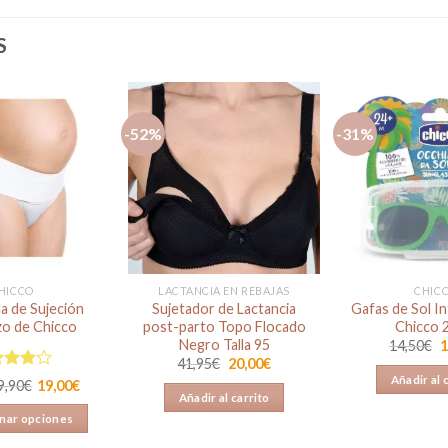
S
-52%
-31%
Añadir
Añadir
a la
a la
lista de
lista de
deseos
deseos
HICCO
LACTANCIA EN REBAJAS
CHIC
a de Sujeción
Sujetador de Lactancia
Gafas de Sol In
o de Chicco
post-parto Topo Flocado
Chicco 
Negro Talla 95
E
14,50
€
1
p
El
El
41,95
€
20,00
€
o
precio
precio
orado
Añadir al 
9,90
€
19,00
€
e
original
actual
4.00
Añadir al carrito
1
era:
es:
5
41,95€.
20,00€.
nar opciones
Este