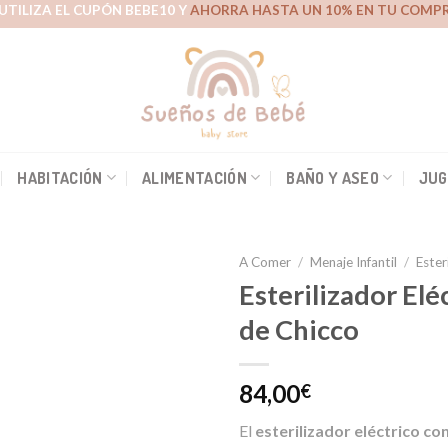
UTILIZA EL CUPÓN BEBE10 Y
AHORRA HASTA UN 10% EN TU COMPR
HABITACIÓN
ALIMENTACIÓN
BAÑO Y ASEO
JUG
A Comer
/
Menaje Infantil
/
Ester
Esterilizador Elé
de Chicco
Añadir
a la
lista de
84,00
€
deseos
El
esterilizador eléctrico co