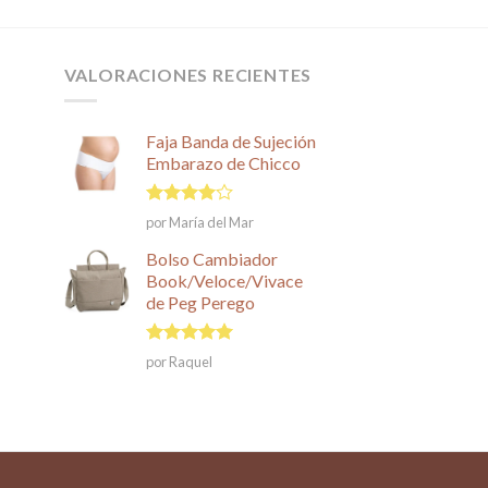
tiene
múltiples
variantes.
VALORACIONES RECIENTES
Las
opciones
se
Faja Banda de Sujeción
pueden
Embarazo de Chicco
elegir
en
Valorado
por María del Mar
la
en
4
de
página
5
Bolso Cambiador
de
Book/Veloce/Vivace
de Peg Perego
producto
Valorado en
por Raquel
5
de 5