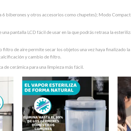
biberones y otros accesorios como chupetes); Modo Compacto (
ntalla LCD fácil de usar en la que podrás retrasa la esterilizaci
ro de aire permite secar los objetos una vez haya finalizado la es
cificación y cambio de filtro.
 de cerámica para una limpieza más fácil.