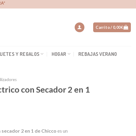
A*
Carrito /
0,00
€
UETES Y REGALOS
HOGAR
REBAJAS VERANO
ilizadores
ctrico con Secador 2 en 1
n secador 2 en 1 de Chicco
es un