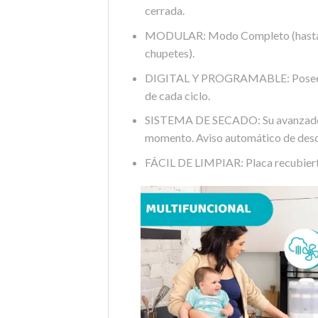
cerrada.
MODULAR: Modo Completo (hasta 6 
chupetes).
DIGITAL Y PROGRAMABLE: Posee una pa
de cada ciclo.
SISTEMA DE SECADO: Su avanzado filt
momento. Aviso automático de descal
FÁCIL DE LIMPIAR: Placa recubierta