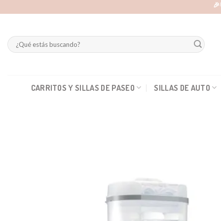
Skip
🎉
to
content
Buscar
por:
CARRITOS Y SILLAS DE PASEO
SILLAS DE AUTO