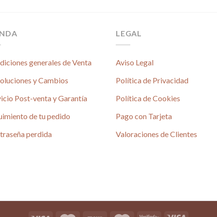
producto
tiene
múltiples
ENDA
LEGAL
variantes.
Las
diciones generales de Venta
Aviso Legal
opciones
se
oluciones y Cambios
Política de Privacidad
pueden
icio Post-venta y Garantía
Política de Cookies
elegir
en
uimiento de tu pedido
Pago con Tarjeta
la
é
página
traseña perdida
Valoraciones de Clientes
4.80 / 5
de
690 reseñas
4.80 / 5
producto