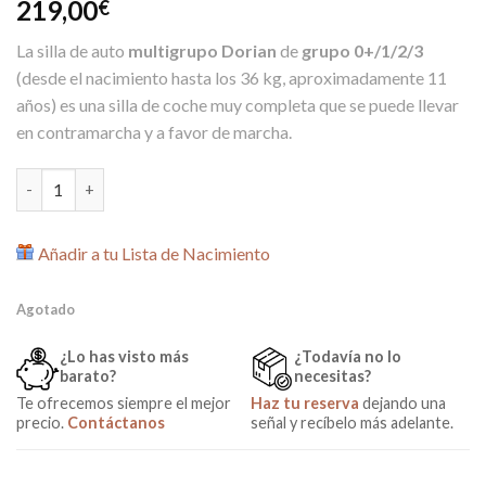
219,00
€
La silla de auto
multigrupo Dorian
de
grupo 0+/1/2/3
(desde el nacimiento hasta los 36 kg, aproximadamente 11
años) es una silla de coche muy completa que se puede llevar
en contramarcha y a favor de marcha.
Silla de Coche Dorian multigrupo 0-1-2-3 Negro cantidad
Añadir a tu Lista de Nacimiento
Agotado
¿Lo has visto más
¿Todavía no lo
barato?
necesitas?
Te ofrecemos siempre el mejor
Haz tu reserva
dejando una
precio.
Contáctanos
señal y recíbelo más adelante.