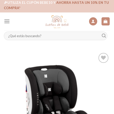
Skip
🎉UTILIZA EL CUPÓN BEBE10 Y
AHORRA HASTA UN 10% EN TU
COMPRA*
to
content
Buscar
por:
Añadir
a la
lista de
deseos