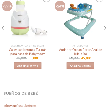
-39%
-24%
Añadir
Añadir
a la
a la
lista de
lista de
deseos
deseos
ELECTRÓNICA EN REBAJAS
ANDADORES
Calientabiberones Tulipán
Andador Ocean Party Azul de
para casa de Babymoov
Kikka Bo
El
El
El
El
49,00
€
30,00
€
59,00
€
45,00
€
precio
precio
precio
precio
original
actual
original
actual
Añadir al carrito
Añadir al carrito
era:
es:
era:
es:
49,00€.
30,00€.
59,00€.
45,00€.
SUEÑOS DE BEBÉ
info@sueñosdebebe.es