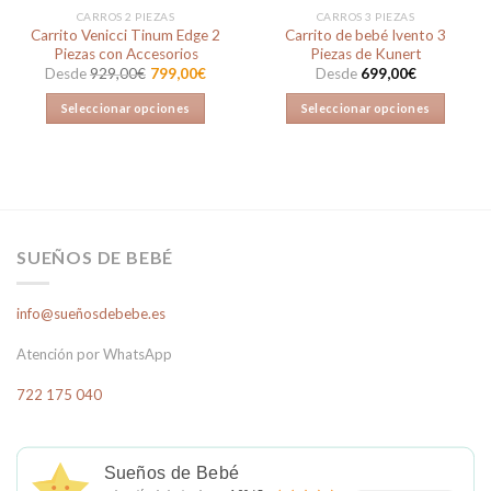
CARROS 2 PIEZAS
CARROS 3 PIEZAS
Carrito Venicci Tinum Edge 2
Carrito de bebé Ivento 3
Piezas con Accesorios
Piezas de Kunert
Desde
929,00
€
799,00
€
Desde
699,00
€
Seleccionar opciones
Seleccionar opciones
Este
Este
producto
producto
tiene
tiene
múltiples
múltiples
variantes.
variantes.
Las
Las
SUEÑOS DE BEBÉ
opciones
opciones
se
se
info@sueñosdebebe.es
pueden
pueden
elegir
elegir
Atención por WhatsApp
en
en
la
la
722 175 040
página
página
de
de
producto
producto
Sueños de Bebé