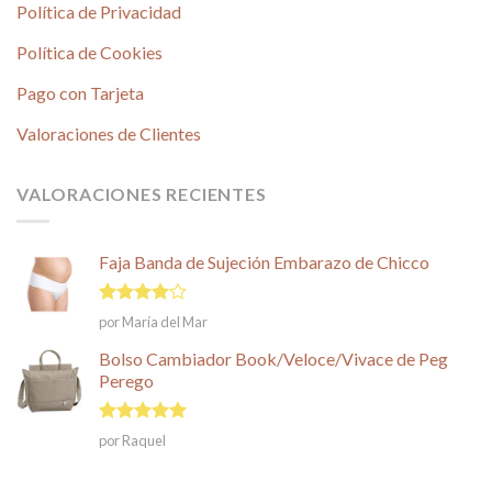
Política de Privacidad
Política de Cookies
Pago con Tarjeta
Valoraciones de Clientes
VALORACIONES RECIENTES
Faja Banda de Sujeción Embarazo de Chicco
Valorado
por María del Mar
en
4
de
5
Bolso Cambiador Book/Veloce/Vivace de Peg
Perego
Valorado en
por Raquel
5
de 5