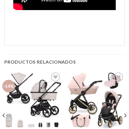
PRODUCTOS RELACIONADOS
-14%
Añadir
Añadir
a la
a la
lista de
lista de
deseos
deseos