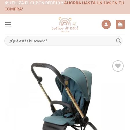
Skip
🎉UTILIZA EL CUPÓN BEBE10 Y
AHORRA HASTA UN 10% EN TU
COMPRA*
to
content
Buscar
por:
Añadir
a la
lista de
deseos