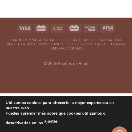
CARRITOS Y SILLAS DE PASEO
SILLAS DE AUTO
HABITACIÓN
ALIMENTACIÓN
BAÑO Y ASEO
JUGUETES Y REGALOS
HOGAR
REBAJAS VERANO
©2026 Sueños de Bebé
Utilizamos cookies para ofrecerte la mejor experiencia en
nuestra web.
Puedes aprender más sobre qué cookies utilizamos o
ajustes
desactivarlas en los
.