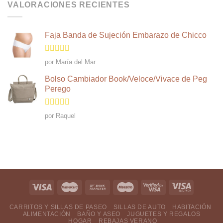
VALORACIONES RECIENTES
Faja Banda de Sujeción Embarazo de Chicco
Valorado
por María del Mar
en
4
de 5
Bolso Cambiador Book/Veloce/Vivace de Peg
Perego
Valorado en
por Raquel
5
de 5
CARRITOS Y SILLAS DE PASEO
SILLAS DE AUTO
HABITACIÓN
ALIMENTACIÓN
BAÑO Y ASEO
JUGUETES Y REGALOS
HOGAR
REBAJAS VERANO