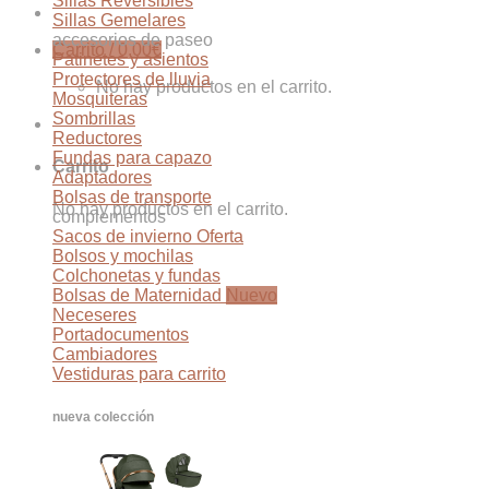
Sillas Reversibles
Sillas Gemelares
accesorios de paseo
Carrito /
0,00
€
Patinetes y asientos
Protectores de lluvia
No hay productos en el carrito.
Mosquiteras
Sombrillas
Reductores
Fundas para capazo
Carrito
Adaptadores
Bolsas de transporte
No hay productos en el carrito.
complementos
Sacos de invierno
Bolsos y mochilas
Colchonetas y fundas
Bolsas de Maternidad
Neceseres
Portadocumentos
Cambiadores
Vestiduras para carrito
nueva colección