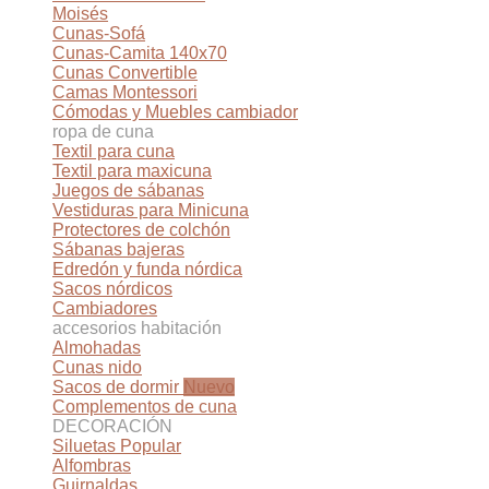
Moisés
Cunas-Sofá
Cunas-Camita 140x70
Cunas Convertible
Camas Montessori
Cómodas y Muebles cambiador
ropa de cuna
Textil para cuna
Textil para maxicuna
Juegos de sábanas
Vestiduras para Minicuna
Protectores de colchón
Sábanas bajeras
Edredón y funda nórdica
Sacos nórdicos
Cambiadores
accesorios habitación
Almohadas
Cunas nido
Sacos de dormir
Complementos de cuna
DECORACIÓN
Siluetas
Alfombras
Guirnaldas