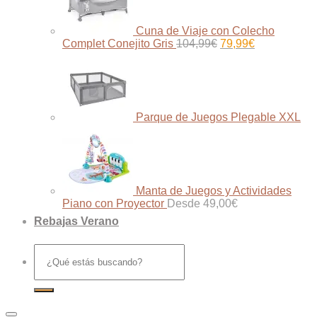
Cuna de Viaje con Colecho
El
El
Complet Conejito Gris
104,99
€
79,99
€
precio
precio
original
actual
era:
es:
104,99€.
79,99€.
Parque de Juegos Plegable XXL
Manta de Juegos y Actividades
Piano con Proyector
Desde
49,00
€
Rebajas Verano
Buscar
por: