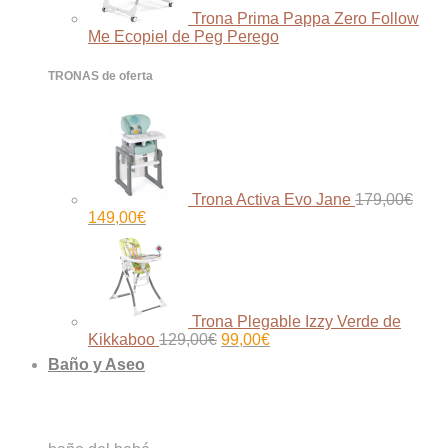
Trona Prima Pappa Zero Follow
Me Ecopiel de Peg Perego
TRONAS de oferta
Trona Activa Evo Jane
179,00
€
El
El
149,00
€
precio
precio
original
actual
era:
es:
179,00€.
149,00€.
Trona Plegable Izzy Verde de
El
El
Kikkaboo
129,00
€
99,00
€
precio
precio
Baño y Aseo
original
actual
era:
es:
129,00€.
99,00€.