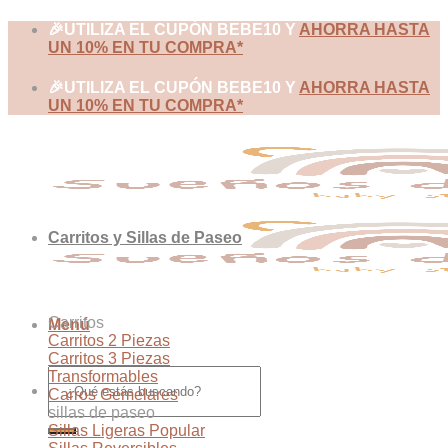
Skip
🎉UTILIZA EL CUPÓN BEBE10 Y
AHORRA HASTA
to
UN 10% EN TU COMPRA*
content
🎉UTILIZA EL CUPÓN BEBE10 Y
AHORRA HASTA
UN 10% EN TU COMPRA*
Carritos y Sillas de Paseo
Carritos
Menú
Carritos 2 Piezas
Carritos 3 Piezas
Buscar
Transformables
por:
Carros Gemelares
sillas de paseo
Sillas Ligeras