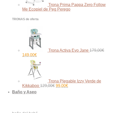
Trona Prima Pappa Zero Follow
Me Ecopiel de Peg Perego
TRONAS de oferta
Trona Activa Evo Jane
179,00
€
El
El
149,00
€
precio
precio
original
actual
era:
es:
179,00€.
149,00€.
Trona Plegable Izzy Verde de
El
El
Kikkaboo
129,00
€
99,00
€
precio
precio
Baño y Aseo
original
actual
era:
es:
129,00€.
99,00€.