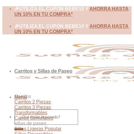
Skip
🎉UTILIZA EL CUPÓN BEBE10 Y
AHORRA HASTA
to
UN 10% EN TU COMPRA*
content
🎉UTILIZA EL CUPÓN BEBE10 Y
AHORRA HASTA
UN 10% EN TU COMPRA*
Carritos y Sillas de Paseo
Carritos
Menú
Carritos 2 Piezas
Carritos 3 Piezas
Buscar
Transformables
por:
Carros Gemelares
sillas de paseo
Sillas Ligeras