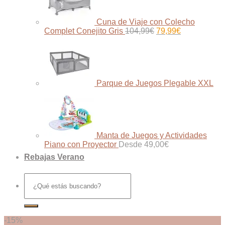
Cuna de Viaje con Colecho
El
El
Complet Conejito Gris
104,99
€
79,99
€
precio
precio
original
actual
era:
es:
104,99€.
79,99€.
Parque de Juegos Plegable XXL
Manta de Juegos y Actividades
Piano con Proyector
Desde
49,00
€
Rebajas Verano
Buscar
por:
-15%