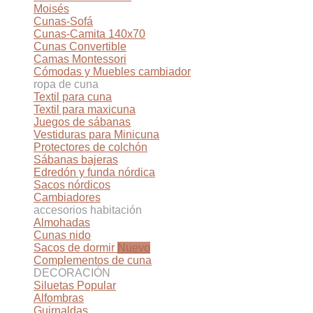
Moisés
Cunas-Sofá
Cunas-Camita 140x70
Cunas Convertible
Camas Montessori
Cómodas y Muebles cambiador
ropa de cuna
Textil para cuna
Textil para maxicuna
Juegos de sábanas
Vestiduras para Minicuna
Protectores de colchón
Sábanas bajeras
Edredón y funda nórdica
Sacos nórdicos
Cambiadores
accesorios habitación
Almohadas
Cunas nido
Sacos de dormir
Complementos de cuna
DECORACIÓN
Siluetas
Alfombras
Guirnaldas