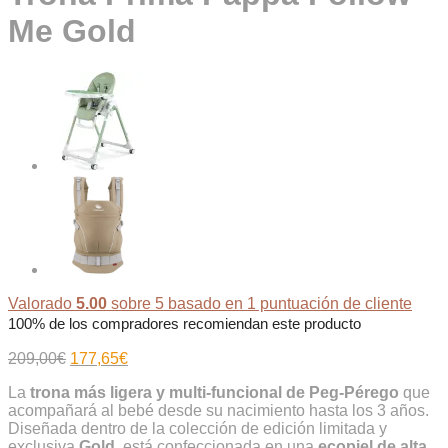
Me Gold
Valorado
5.00
sobre 5 basado en
1
puntuación de cliente
100% de los compradores recomiendan este producto
El
El
209,00
€
177,65
€
precio
precio
La
trona más ligera y multi-funcional de Peg-Pérego
que
original
actual
acompañará al bebé desde su nacimiento hasta los 3 años.
era:
es:
Diseñada dentro de la colección de edición limitada y
209,00€.
177,65€.
exclusiva
Gold
, está confeccionada en una
ecopiel de alta