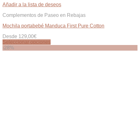
Añadir a la lista de deseos
Complementos de Paseo en Rebajas
Mochila portabebé Manduca First Pure Cotton
Desde
129,00
€
Seleccionar opciones
Este
-28%
producto
tiene
múltiples
variantes.
Las
opciones
se
pueden
elegir
en
la
página
de
producto