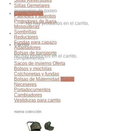
Sillas Reversibles
Sillas Gemelares
accesorios de paseo
Carrito /
0,00
€
Patinetes y asientos
Protectores de lluvia
No hay productos en el carrito.
Mosquiteras
Sombrillas
Reductores
Fundas para capazo
Carrito
Adaptadores
Bolsas de transporte
No hay productos en el carrito.
complementos
Sacos de invierno
Bolsos y mochilas
Colchonetas y fundas
Bolsas de Maternidad
Neceseres
Portadocumentos
Cambiadores
Vestiduras para carrito
nueva colección