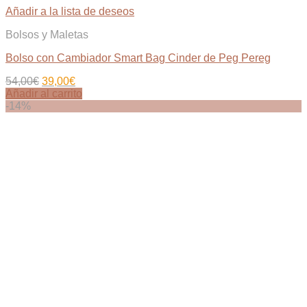
Añadir a la lista de deseos
Bolsos y Maletas
Bolso con Cambiador Smart Bag Cinder de Peg Pereg
El
El
54,00
€
39,00
€
precio
precio
Añadir al carrito
original
actual
-14%
era:
es:
54,00€.
39,00€.