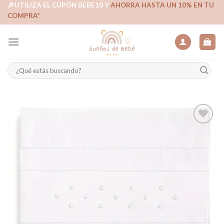
Skip
🎉UTILIZA EL CUPÓN BEBE10 Y
AHORRA HASTA UN 10% EN TU
COMPRA*
to
content
Buscar
por:
Añadir
a la
lista de
deseos