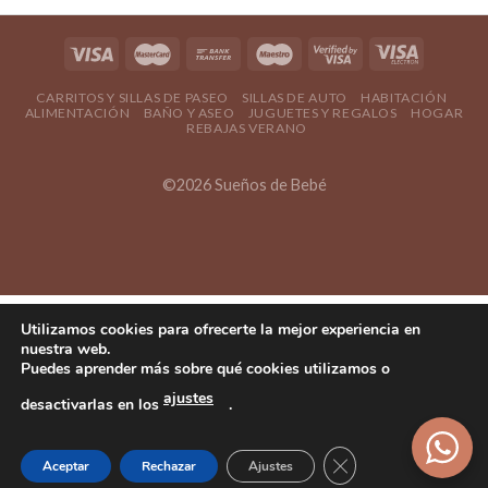
CARRITOS Y SILLAS DE PASEO
SILLAS DE AUTO
HABITACIÓN
ALIMENTACIÓN
BAÑO Y ASEO
JUGUETES Y REGALOS
HOGAR
REBAJAS VERANO
©2026 Sueños de Bebé
Utilizamos cookies para ofrecerte la mejor experiencia en
nuestra web.
Puedes aprender más sobre qué cookies utilizamos o
ajustes
desactivarlas en los
.
Cerrar el banner d
Aceptar
Rechazar
Ajustes