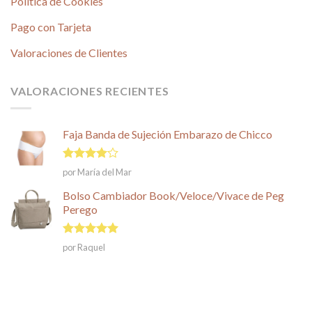
Política de Cookies
Pago con Tarjeta
Valoraciones de Clientes
VALORACIONES RECIENTES
Faja Banda de Sujeción Embarazo de Chicco
Valorado
por María del Mar
en
4
de
5
Bolso Cambiador Book/Veloce/Vivace de Peg
Perego
Valorado en
por Raquel
5
de 5