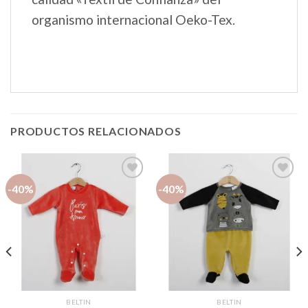
organismo internacional Oeko-Tex.
PRODUCTOS RELACIONADOS
-40%
-40%
Añadir
Añadir
a la
a la
lista de
lista de
deseos
deseos
BELTIN
BELTIN