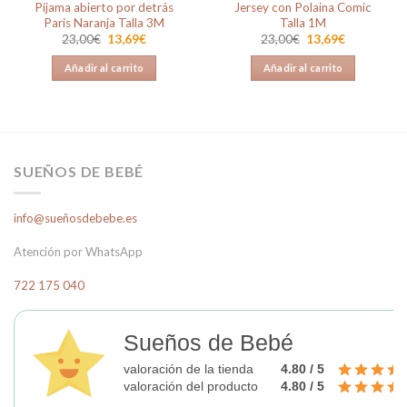
Pijama abierto por detrás
Jersey con Polaina Comic
Paris Naranja Talla 3M
Talla 1M
El
El
El
El
23,00
€
13,69
€
23,00
€
13,69
€
precio
precio
precio
precio
original
actual
original
actual
Añadir al carrito
Añadir al carrito
era:
es:
era:
es:
23,00€.
13,69€.
23,00€.
13,69€.
SUEÑOS DE BEBÉ
info@sueñosdebebe.es
Atención por WhatsApp
722 175 040
Sueños de Bebé
valoración de la tienda
4.80 / 5
valoración del producto
4.80 / 5