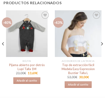
PRODUCTOS RELACIONADOS
-40%
-43%
Añadir
Añadir
a la
a la
lista de
lista de
deseos
deseos
BELTIN
ACCESORIOS DE LACTANCIA
Pijama abierto por detrás
Top de extracción fácil
Lupi Talla 1M
Medela Easy Expression
Bustier Talla L
El
El
23,00
€
13,69
€
precio
precio
El
El
53,00
€
30,00
€
original
actual
precio
precio
Añadir al carrito
era:
es:
original
actual
Añadir al carrito
23,00€.
13,69€.
era:
es:
53,00€.
30,00€.