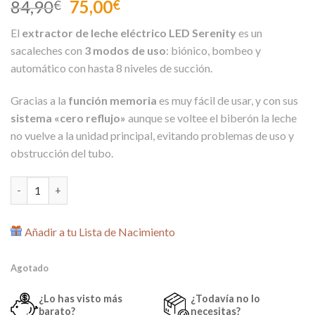
El
El
84,90
75,00
€
€
precio
precio
El
extractor de leche eléctrico LED Serenity
es un
original
actual
sacaleches con
3 modos de uso
: biónico, bombeo y
era:
es:
automático con hasta 8 niveles de succión.
84,90€.
75,00€.
Gracias a la
función memoria
es muy fácil de usar, y con sus
sistema «cero reflujo»
aunque se voltee el biberón la leche
no vuelve a la unidad principal, evitando problemas de uso y
obstrucción del tubo.
Sacaleches Eléctrico LED Serenity de Kikka Boo cantidad
Añadir a tu Lista de Nacimiento
Agotado
¿Lo has visto más
¿Todavía no lo
barato?
necesitas?