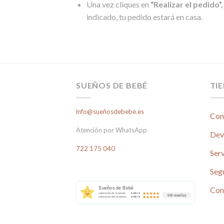
Una vez cliques en
“Realizar el pedido”,
indicado, tu pedido estará en casa.
SUEÑOS DE BEBÉ
TI
info@sueñosdebebe.es
Con
Atención por WhatsApp
Dev
722 175 040
Serv
Seg
Con
Sueños de Bebé
valoración de la tienda
4.80 / 5
690 reseñas
valoración del producto
4.80 / 5