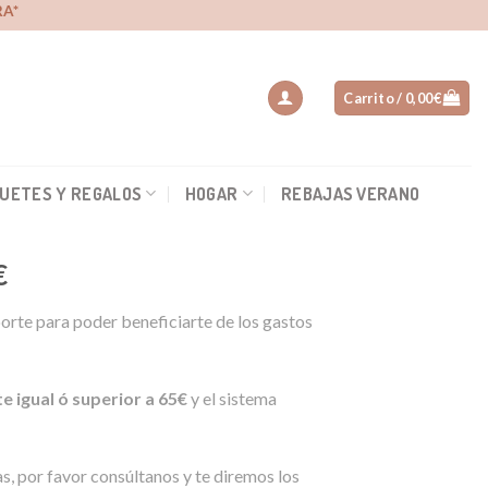
A*
Carrito /
0,00
€
UETES Y REGALOS
HOGAR
REBAJAS VERANO
€
orte para poder beneficiarte de los gastos
e igual ó superior a 65€
y el sistema
ias, por favor consúltanos y te diremos los