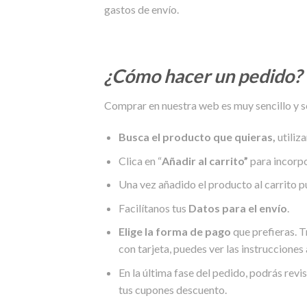
gastos de envío.
¿Cómo hacer un pedido?
Comprar en nuestra web es muy sencillo y s
Busca
el producto
que quieras,
utiliz
Clica en “
Añadir al carrito”
para incorpo
Una vez añadido el producto al carrito p
Facilítanos tus
Datos para el envío
.
Elige la forma de pago
que prefieras. T
con tarjeta, puedes ver las instrucciones
En la última fase del pedido, podrás revi
tus cupones descuento.