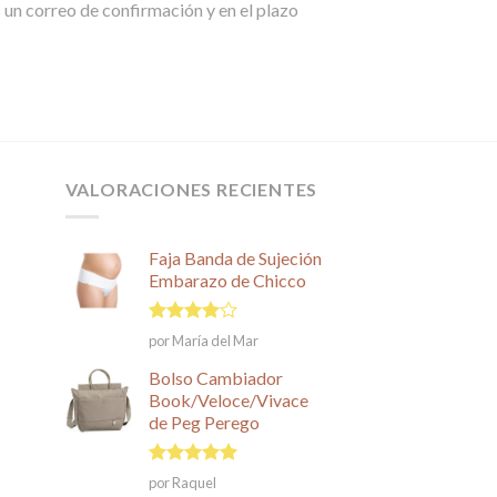
un correo de confirmación y en el plazo
VALORACIONES RECIENTES
Faja Banda de Sujeción
Embarazo de Chicco
Valorado
por María del Mar
en
4
de
5
Bolso Cambiador
Book/Veloce/Vivace
de Peg Perego
Valorado en
por Raquel
5
de 5