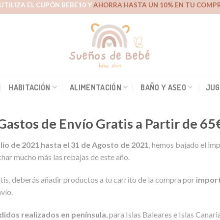
UTILIZA EL CUPÓN BEBE10 Y
AHORRA HASTA UN 10% EN TU COMPR
HABITACIÓN
ALIMENTACIÓN
BAÑO Y ASEO
JUG
Gastos de Envío Gratis a Partir de 65
lio de 2021 hasta el 31 de Agosto de 2021
, hemos bajado el imp
char mucho más las rebajas de este año.
atis, deberás añadir productos a tu carrito de la compra por
import
vío.
didos realizados en península
, para Islas Baleares e Islas Canar