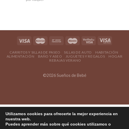
5
de 5
CARRITOS Y SILLAS DE PASEO
SILLAS DE AUTO
HABITACIÓN
ALIMENTACIÓN
BAÑO Y ASEO
JUGUETES Y REGALOS
HOGAR
REBAJAS VERANO
©2026 Sueños de Bebé
Utilizamos cookies para ofrecerte la mejor experiencia en
nuestra web.
Puedes aprender más sobre qué cookies utilizamos o