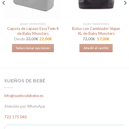
BABY MONSTERS
BABY MONSTERS
Capota de capazo EasyTwin 4
Bolso con Cambiador Vegan
de Baby Monsters
XL de Baby Monsters
El
El
Desde
33,00
€
22,00
€
72,00
€
57,00
€
precio
precio
original
actual
Seleccionar opciones
Añadir al carrito
era:
es:
72,00€.
57,00€.
Este
producto
tiene
múltiples
variantes.
SUEÑOS DE BEBÉ
Las
opciones
info@sueñosdebebe.es
se
pueden
Atención por WhatsApp
elegir
en
722 175 040
la
página