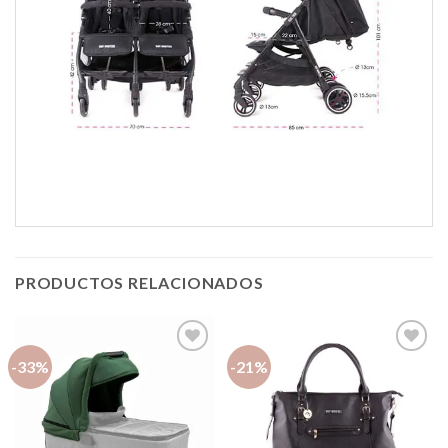
PRODUCTOS RELACIONADOS
-33%
-21%
Añadir
Añadir
a la
a la
lista de
lista de
deseos
deseos