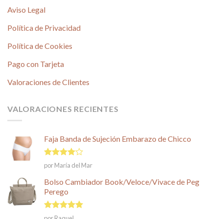
Aviso Legal
Política de Privacidad
Política de Cookies
Pago con Tarjeta
Valoraciones de Clientes
VALORACIONES RECIENTES
Faja Banda de Sujeción Embarazo de Chicco
Valorado
por María del Mar
en
4
de
5
Bolso Cambiador Book/Veloce/Vivace de Peg
Perego
Valorado en
por Raquel