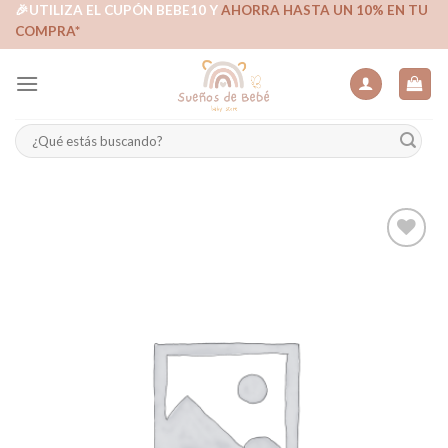
Skip
🎉UTILIZA EL CUPÓN BEBE10 Y
AHORRA HASTA UN 10% EN TU
COMPRA*
to
content
Buscar
por:
Añadir
a la
lista de
deseos