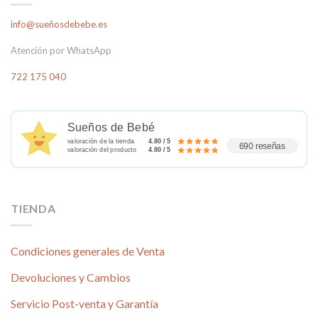
opciones
info@sueñosdebebe.es
se
pueden
Atención por WhatsApp
elegir
en
722 175 040
la
página
de
Sueños de Bebé
producto
valoración de la tienda
4.80 / 5
690 reseñas
valoración del producto
4.80 / 5
TIENDA
Condiciones generales de Venta
Devoluciones y Cambios
Servicio Post-venta y Garantía