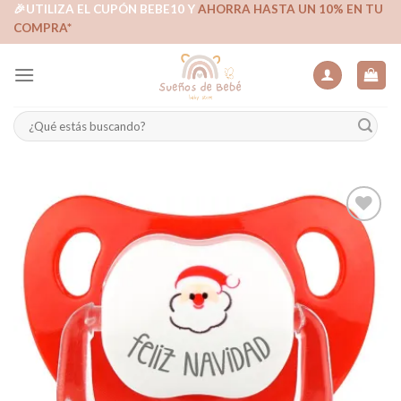
Skip
🎉UTILIZA EL CUPÓN BEBE10 Y
AHORRA HASTA UN 10% EN TU
COMPRA*
to
content
Buscar
por:
Añadir
a la
lista de
deseos