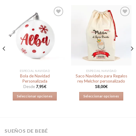
Añadir
Añadir
a la
a la
lista de
lista de
deseos
deseos
ESPECIAL NAVIDAD
ESPECIAL NAVIDAD
Bola de Navidad
Saco Navideño para Regalos
Personalizada
rey Melchor personalizado
Desde
7,95
€
18,00
€
Seleccionar opciones
Seleccionar opciones
Este
producto
tiene
múltiples
variantes.
SUEÑOS DE BEBÉ
Las