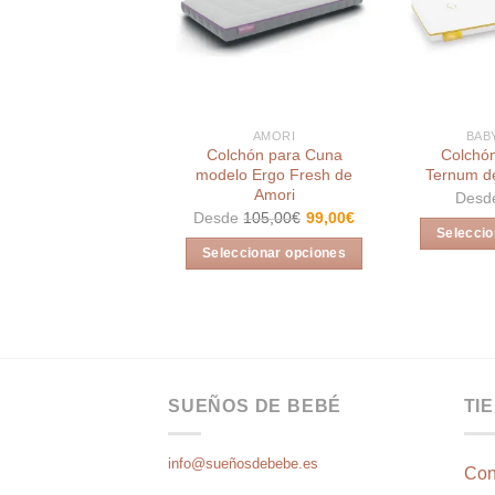
Añadir
a la
lista de
deseos
AMORI
BAB
Colchón para Cuna
Colchó
modelo Ergo Fresh de
Ternum d
Amori
Desd
Desde
105,00
€
99,00
€
Seleccio
Seleccionar opciones
Este
producto
tiene
múltiples
variantes.
SUEÑOS DE BEBÉ
TI
Las
opciones
se
info@sueñosdebebe.es
Con
pueden