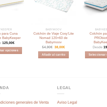
Añadir
Añadir
a la
a la
lista de
lista de
deseos
deseos
YKEEPER
BABYMOOV
BABYKE
n para Cuna
Colchón de Viaje Cosy’Lite
Colchón pa
e BabyKeeper
Nomad 120×60 de
PRObiot
Babymoov
BabyKee
e
125,00
€
El
El
54,90
€
38,00
€
Desde
19
precio
precio
nar opciones
original
actual
Añadir al carrito
Seleccionar
Este
era:
es:
54,90€.
38,00€.
E
producto
p
tiene
ti
múltiples
mú
variantes.
va
Las
ENDA
LEGAL
L
opciones
o
se
s
pueden
diciones generales de Venta
Aviso Legal
p
elegir