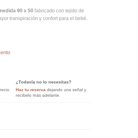
medida 90 x 50
fabricado con tejido de
yor transpiración y confort para el bebé.
 Tejido Respiral 3D cantidad
iento
¿Todavía no lo necesitas?
recio.
Haz tu reserva
dejando una señal y
recíbelo más adelante.