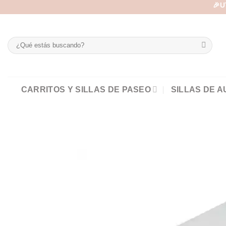
Skip
🎉U
to
content
Buscar
por:
CARRITOS Y SILLAS DE PASEO
SILLAS DE A