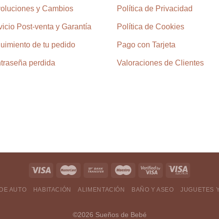
el
oluciones y Cambios
Política de Privacidad
en
e
la
vicio Post-venta y Garantía
Política de Cookies
la
página
p
de
uimiento de tu pedido
Pago con Tarjeta
d
producto
traseña perdida
Valoraciones de Clientes
p
 DE AUTO
HABITACIÓN
ALIMENTACIÓN
BAÑO Y ASEO
JUGUETES 
©2026 Sueños de Bebé