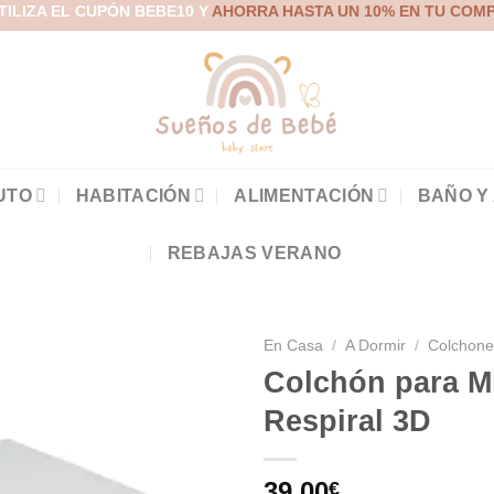
TILIZA EL CUPÓN BEBE10 Y
AHORRA HASTA UN 10% EN TU COM
UTO
HABITACIÓN
ALIMENTACIÓN
BAÑO Y
REBAJAS VERANO
En Casa
/
A Dormir
/
Colchone
Colchón para Mi
Respiral 3D
Añadir
a la
39,00
€