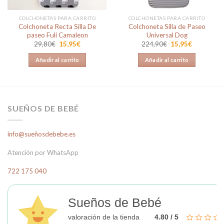
COLCHONETAS PARA CARRITO
COLCHONETAS PARA CARRITO
Colchoneta Recta Silla De
Colchoneta Silla de Paseo
paseo Fuli Camaleon
Universal Dog
El
El
El
El
29,80
€
15,95
€
224,90
€
15,95
€
precio
precio
precio
precio
original
actual
original
actual
Añadir al carrito
Añadir al carrito
era:
es:
era:
es:
29,80€.
15,95€.
224,90€.
15,95€.
SUEÑOS DE BEBÉ
info@sueñosdebebe.es
Atención por WhatsApp
722 175 040
Sueños de Bebé
valoración de la tienda
4.80 / 5