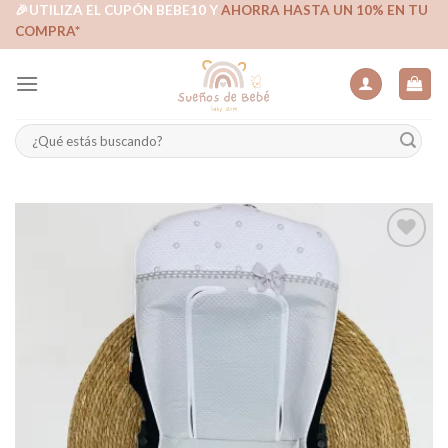
Skip
🎉UTILIZA EL CUPÓN BEBE10 Y
AHORRA HASTA UN 10% EN TU
COMPRA*
to
content
Buscar
por:
Añadir
a la
lista de
deseos