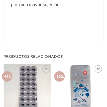
para una mayor sujeción.
PRODUCTOS RELACIONADOS
-46%
-93%
Añadir
Añadir
a la
a la
lista de
lista de
deseos
deseos