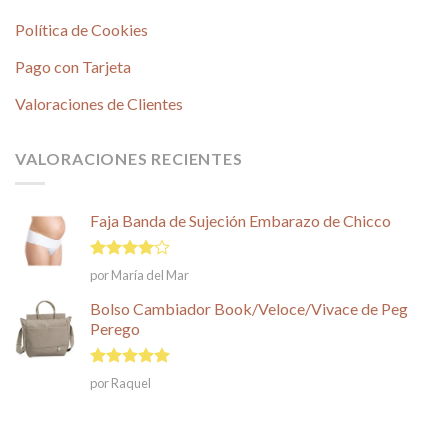
Política de Cookies
Pago con Tarjeta
Valoraciones de Clientes
VALORACIONES RECIENTES
Faja Banda de Sujeción Embarazo de Chicco
Valorado
por María del Mar
en
4
de
5
Bolso Cambiador Book/Veloce/Vivace de Peg
Perego
Valorado en
por Raquel
5
de 5