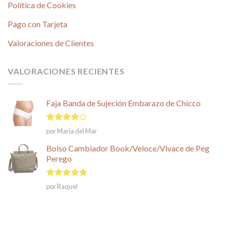
Política de Cookies
Pago con Tarjeta
Valoraciones de Clientes
VALORACIONES RECIENTES
Faja Banda de Sujeción Embarazo de Chicco
Valorado
por María del Mar
en
4
de
5
Bolso Cambiador Book/Veloce/Vivace de Peg
Perego
Valorado en
por Raquel
5
de 5