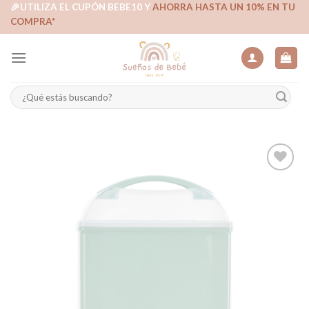
Skip
🎉UTILIZA EL CUPÓN BEBE10 Y
AHORRA HASTA UN 10% EN TU
COMPRA*
to
content
Buscar
por:
Añadir
a la
lista de
deseos