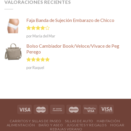
VALORACIONES RECIENTES
Faja Banda de Sujeción Embarazo de Chicco
Valorado
por María del Mar
en
4
de
5
Bolso Cambiador Book/Veloce/Vivace de Peg
Perego
Valorado en
por Raquel
5
de 5
CARRITOS Y SILLAS DE PASEO
SILLAS DE AUTO
HABITACIÓN
ALIMENTACIÓN
BAÑO Y ASEO
JUGUETES Y REGALOS
HOGAR
REBAJAS VERANO