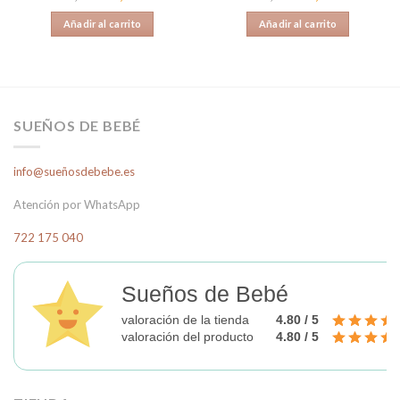
precio
precio
precio
precio
original
actual
original
actual
Añadir al carrito
Añadir al carrito
era:
es:
era:
es:
23,00€.
13,69€.
23,00€.
13,69€.
SUEÑOS DE BEBÉ
info@sueñosdebebe.es
Atención por WhatsApp
722 175 040
Sueños de Bebé
valoración de la tienda
4.80 / 5
valoración del producto
4.80 / 5