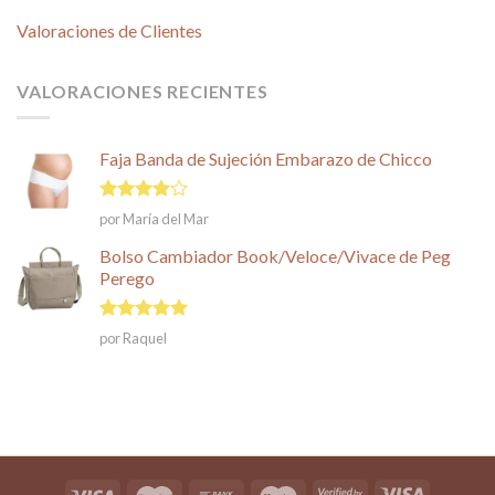
Valoraciones de Clientes
VALORACIONES RECIENTES
Faja Banda de Sujeción Embarazo de Chicco
Valorado
por María del Mar
en
4
de
5
Bolso Cambiador Book/Veloce/Vivace de Peg
Perego
Valorado en
por Raquel
5
de 5