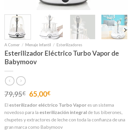
A Comer
/
Menaje Infantil
/
Esterilizadores
Esterilizador Eléctrico Turbo Vapor de
Babymoov
El
El
79,95
65,00
€
€
precio
precio
El
esterilizador eléctrico Turbo Vapor
es un sistema
original
actual
novedoso para la
esterilización integral
de tus biberones,
era:
es:
chupetes y extractores de leche con toda la confianza de una
79,95€.
65,00€.
gran marca como Babymoov