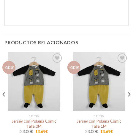
PRODUCTOS RELACIONADOS
-40%
-40%
Añadir
Añadir
a la
a la
lista de
lista de
deseos
deseos
BELTIN
BELTIN
Jersey con Polaina Comic
Jersey con Polaina Comic
Talla 0M
Talla 1M
El
El
El
El
23,00
€
13,69
€
23,00
€
13,69
€