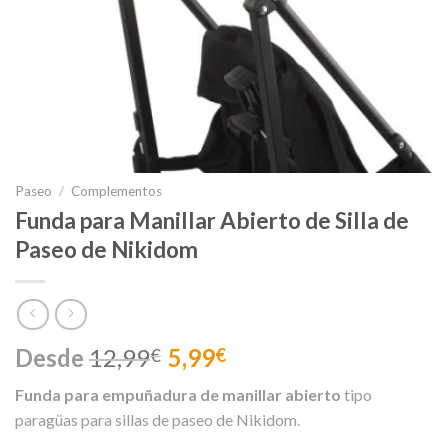
Paseo
/
Complementos
Funda para Manillar Abierto de Silla de
Paseo de Nikidom
Desde
12,99
5,99
€
€
Funda para empuñadura de manillar abierto
tipo
paragüas para sillas de paseo de Nikidom.