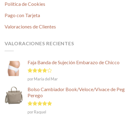
Política de Cookies
Pago con Tarjeta
Valoraciones de Clientes
VALORACIONES RECIENTES
Faja Banda de Sujeción Embarazo de Chicco
Valorado
por María del Mar
en
4
de
5
Bolso Cambiador Book/Veloce/Vivace de Peg
Perego
Valorado en
por Raquel
5
de 5