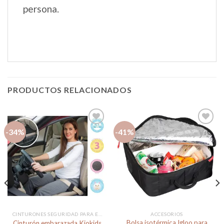
persona.
PRODUCTOS RELACIONADOS
-34%
-41%
Añadir
Añadir
a la
a la
lista de
lista de
deseos
deseos
CINTURONES SEGURIDAD PARA EMBARAZADA
ACCESORIOS
Bolsa isotérmica Igloo para
Cinturón embarazada Kiokids