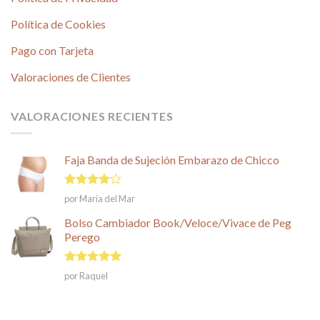
Política de Cookies
Pago con Tarjeta
Valoraciones de Clientes
VALORACIONES RECIENTES
Faja Banda de Sujeción Embarazo de Chicco
Valorado
por María del Mar
en
4
de
5
Bolso Cambiador Book/Veloce/Vivace de Peg
Perego
Valorado en
por Raquel
5
de 5