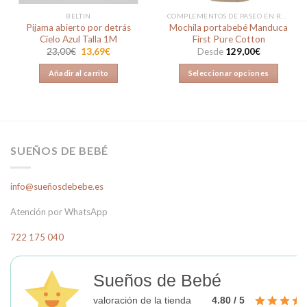
BELTIN
COMPLEMENTOS DE PASEO EN REBAJAS
Pijama abierto por detrás
Mochila portabebé Manduca
Cielo Azul Talla 1M
First Pure Cotton
El
El
23,00
€
13,69
€
Desde
129,00
€
precio
precio
original
actual
Añadir al carrito
Seleccionar opciones
era:
es:
23,00€.
13,69€.
Este
producto
tiene
múltiples
variantes.
SUEÑOS DE BEBÉ
Las
opciones
info@sueñosdebebe.es
se
pueden
Atención por WhatsApp
elegir
en
722 175 040
la
página
Sueños de Bebé
de
producto
valoración de la tienda
4.80 / 5