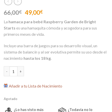
El
El
66,00
49,00
€
€
precio
precio
La
hamaca para bebé Raspberry Garden de Bright
original
actual
Starts
es una hamaquita cómoda y acogedora para sus
era:
es:
primeros meses de vida.
66,00€.
49,00€.
Incluye una barra de juegos para su desarrollo visual, un
sistema de balancín y al ser evolutiva permite su uso desde el
nacimiento
hasta los 18 kg
.
Hamaca para bebé Evolutiva Raspberry Garden de Bright Starts
Añadir a tu Lista de Nacimiento
Agotado
¿Lo has visto más
¿Todavía no lo