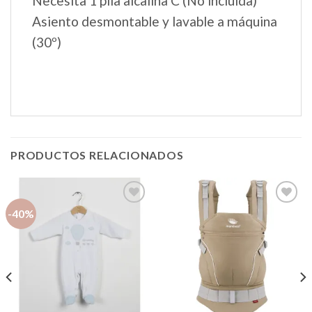
Necesita 1 pila alcalina C (No incluida)
Asiento desmontable y lavable a máquina
(30º)
PRODUCTOS RELACIONADOS
-40%
Añadir
Añadir
a la
a la
lista de
lista de
deseos
deseos