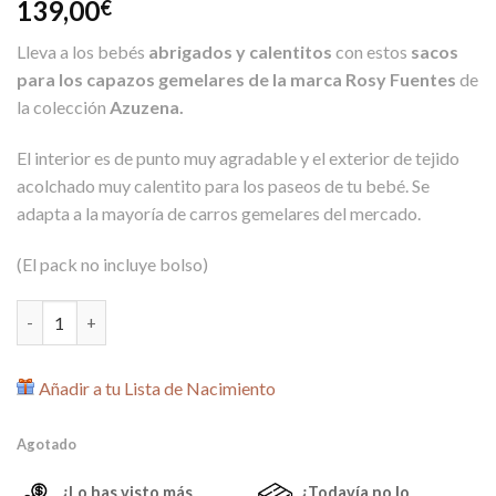
139,00
€
Lleva a los bebés
abrigados y calentitos
con estos
sacos
para los capazos gemelares de la marca Rosy Fuentes
de
la colección
Azuzena.
El interior es de punto muy agradable y el exterior de tejido
acolchado muy calentito para los paseos de tu bebé. Se
adapta a la mayoría de carros gemelares del mercado.
(El pack no incluye bolso)
Pack 2 Sacos Capazo Gemelar Azuzena Rosa cantidad
Añadir a tu Lista de Nacimiento
Agotado
¿Lo has visto más
¿Todavía no lo