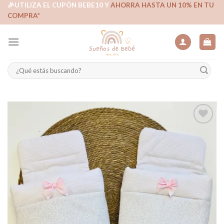
Skip
🎉UTILIZA EL CUPÓN BEBE10 Y
AHORRA HASTA UN 10% EN TU
COMPRA*
to
content
Buscar
por:
Añadir
a la
lista de
deseos