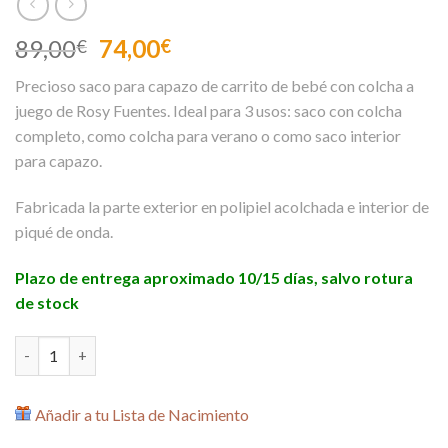
El
El
89,00
74,00
€
€
precio
precio
Precioso saco para capazo de carrito de bebé con colcha a
original
actual
juego de Rosy Fuentes. Ideal para 3 usos: saco con colcha
era:
es:
completo, como colcha para verano o como saco interior
89,00€.
74,00€.
para capazo.
Fabricada la parte exterior en polipiel acolchada e interior de
piqué de onda.
Plazo de entrega aproximado 10/15 días, salvo rotura
de stock
Saco para Capazo con Colcha Estrellas Beige Petit Koala cantid
Añadir a tu Lista de Nacimiento