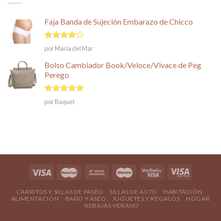
Faja Banda de Sujeción Embarazo de Chicco
Valorado
por María del Mar
en
4
de
5
Bolso Cambiador Book/Veloce/Vivace de Peg
Perego
Valorado en
por Raquel
5
de 5
CARRITOS Y SILLAS DE PASEO
SILLAS DE AUTO
HABITACIÓN
ALIMENTACIÓN
BAÑO Y ASEO
JUGUETES Y REGALOS
HOGAR
REBAJAS VERANO