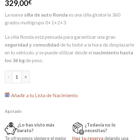
329,00
€
La nueva
silla de auto Ronda
es una silla giratoria 360
grados multigrupo 0+1+2+3
La silla Ronda está pensada para garantizar una gran
seguridad y comodidad
de tu bebé a la hora de desplazarte
en tu vehículo, y se puede utilizar desde el
nacimiento hasta
los 36 kg
de peso.
Silla de Auto Boavista Giratoria 360 Grupo 0+1+2+3 de Burigot
Añadir a tu Lista de Nacimiento
Agotado
¿Lo has visto más
¿Todavía no lo
barato?
necesitas?
Te ofrecemos siempre el mejor
Haz tu reserva
dejando una