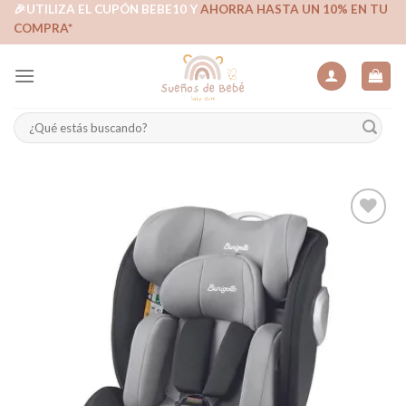
Skip
🎉UTILIZA EL CUPÓN BEBE10 Y
AHORRA HASTA UN 10% EN TU
COMPRA*
to
content
Buscar
por:
Añadir
a la
lista de
deseos