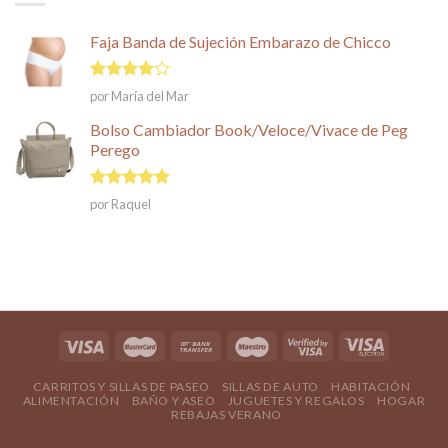
Faja Banda de Sujeción Embarazo de Chicco
Valorado
por María del Mar
en
4
de
5
Bolso Cambiador Book/Veloce/Vivace de Peg
Perego
Valorado en
por Raquel
5
de 5
CARRITOS Y SILLAS DE PASEO
SILLAS DE AUTO
HABITACIÓN
ALIMENTACIÓN
BAÑO Y ASEO
JUGUETES Y REGALOS
HOGAR
REBAJAS VERANO