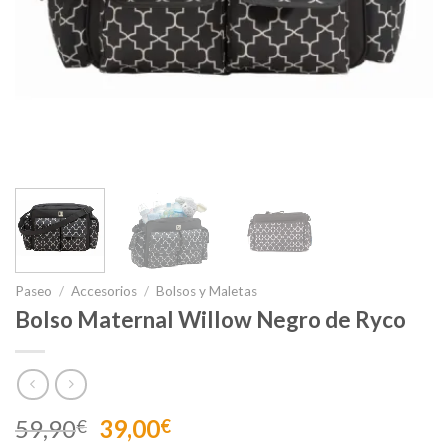
Paseo
/
Accesorios
/
Bolsos y Maletas
Bolso Maternal Willow Negro de Ryco
El
El
59,90
39,00
€
€