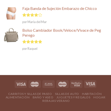
Faja Banda de Sujeción Embarazo de Chicco
Valorado
por María del Mar
en
4
de
5
Bolso Cambiador Book/Veloce/Vivace de Peg
Perego
Valorado en
por Raquel
5
de 5
CARRITOS Y SILLAS DE PASEO
SILLAS DE AUTO
HABITACIÓN
ALIMENTACIÓN
BAÑO Y ASEO
JUGUETES Y REGALOS
HOGAR
REBAJAS VERANO