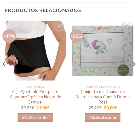
PRODUCTOS RELACIONADOS
-47%
-23%
Añadir
Añadir
a la
a la
lista de
lista de
deseos
deseos
CARRIWELL
REBAJAS DE VERANO
Faja Ajustable Postparto
Conjunto de sábanas de
Algodón Orgánico Negro de
Microlina para Cuna A Dormir
Carriwell
Rosa
El
El
El
El
39,95
€
21,00
€
25,90
€
20,00
€
precio
precio
precio
precio
original
actual
original
actual
Añadir al carrito
Añadir al carrito
era:
es:
era:
es:
39,95€.
21,00€.
25,90€.
20,00€.