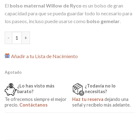
precio
precio
El
bolso maternal Willow de Ryco
es un bolso de gran
original
actual
capacidad para que se pueda guardar todo lo necesario para
era:
es:
los paseos, incluso puede usarse como
bolso gemelar
.
59,90€.
39,00€.
Bolso Maternal Willow Negro de Ryco cantidad
Añadir a tu Lista de Nacimiento
Agotado
¿Lo has visto más
¿Todavía no lo
barato?
necesitas?
Te ofrecemos siempre el mejor
Haz tu reserva
dejando una
precio.
Contáctanos
señal y recíbelo más adelante.