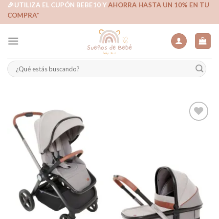
Skip
🎉UTILIZA EL CUPÓN BEBE10 Y
AHORRA HASTA UN 10% EN TU
COMPRA*
to
content
Buscar
por:
Añadir
a la
lista de
deseos