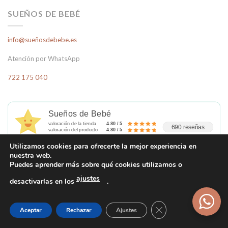
SUEÑOS DE BEBÉ
info@sueñosdebebe.es
Atención por WhatsApp
722 175 040
Sueños de Bebé
valoración de la tienda
4.80 / 5
690 reseñas
valoración del producto
4.80 / 5
Utilizamos cookies para ofrecerte la mejor experiencia en
nuestra web.
Puedes aprender más sobre qué cookies utilizamos o
TIENDA
ajustes
desactivarlas en los
.
Condiciones generales de Venta
Cerrar el banner d
Aceptar
Rechazar
Ajustes
Devoluciones y Cambios