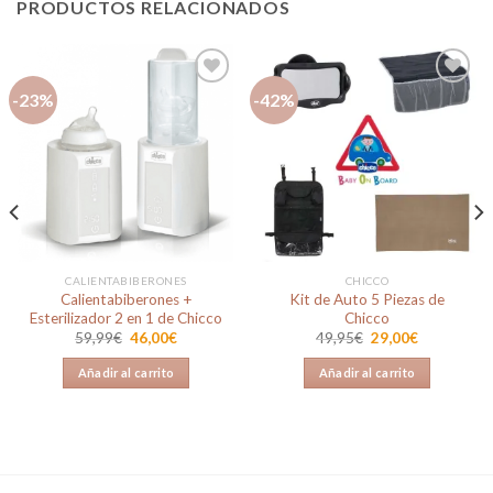
PRODUCTOS RELACIONADOS
-23%
-42%
Añadir
Añadir
a la
a la
lista de
lista de
deseos
deseos
CALIENTABIBERONES
CHICCO
Calientabiberones +
Kit de Auto 5 Piezas de
Esterilizador 2 en 1 de Chicco
Chicco
El
El
El
El
59,99
€
46,00
€
49,95
€
29,00
€
precio
precio
precio
precio
original
actual
original
actual
Añadir al carrito
Añadir al carrito
era:
es:
era:
es:
59,99€.
46,00€.
49,95€.
29,00€.