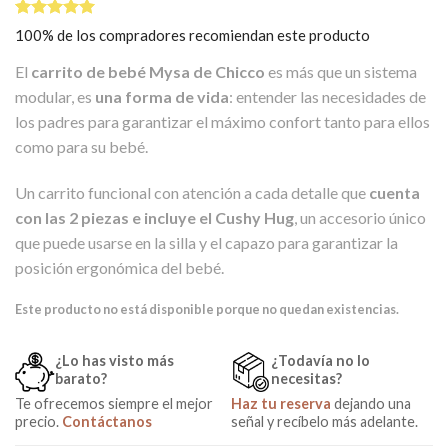
Valorado
1
100% de los compradores recomiendan este producto
5.00
sobre
5 basado
El
carrito de bebé Mysa de Chicco
es más que un sistema
en
puntuación
modular, es
una forma de vida
: entender las necesidades de
de cliente
los padres para garantizar el máximo confort tanto para ellos
como para su bebé.
Un carrito funcional con atención a cada detalle que
cuenta
con las 2 piezas e incluye el Cushy Hug
, un accesorio único
que puede usarse en la silla y el capazo para garantizar la
posición ergonómica del bebé.
Este producto no está disponible porque no quedan existencias.
¿Lo has visto más
¿Todavía no lo
barato?
necesitas?
Te ofrecemos siempre el mejor
Haz tu reserva
dejando una
precio.
Contáctanos
señal y recíbelo más adelante.