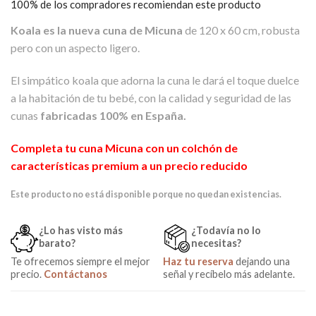
Valorado
1
100% de los compradores recomiendan este producto
5.00
sobre
5 basado
Koala es la nueva cuna de Micuna
de 120 x 60 cm, robusta
en
puntuación
pero con un aspecto ligero.
de cliente
El simpático koala que adorna la cuna le dará el toque duelce
a la habitación de tu bebé, con la calidad y seguridad de las
cunas
fabricadas 100% en España.
Completa tu cuna Micuna con un colchón de
características premium a un precio reducido
Este producto no está disponible porque no quedan existencias.
¿Lo has visto más
¿Todavía no lo
barato?
necesitas?
Te ofrecemos siempre el mejor
Haz tu reserva
dejando una
precio.
Contáctanos
señal y recíbelo más adelante.