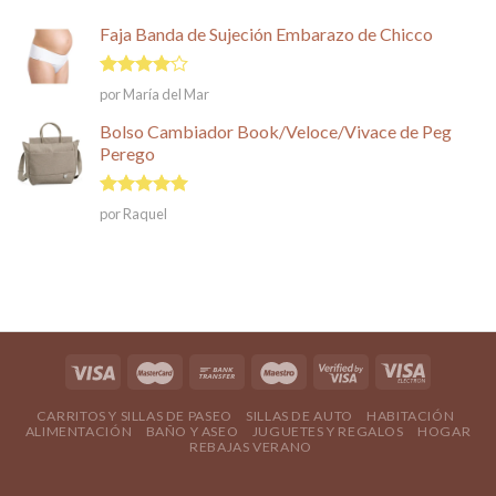
Faja Banda de Sujeción Embarazo de Chicco
Valorado
por María del Mar
en
4
de
5
Bolso Cambiador Book/Veloce/Vivace de Peg
Perego
Valorado en
por Raquel
5
de 5
CARRITOS Y SILLAS DE PASEO
SILLAS DE AUTO
HABITACIÓN
ALIMENTACIÓN
BAÑO Y ASEO
JUGUETES Y REGALOS
HOGAR
REBAJAS VERANO