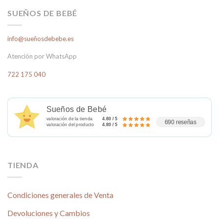
variantes.
SUEÑOS DE BEBÉ
Las
opciones
se
info@sueñosdebebe.es
pueden
Atención por WhatsApp
elegir
en
722 175 040
la
página
de
Sueños de Bebé
producto
valoración de la tienda
4.80 / 5
690 reseñas
valoración del producto
4.80 / 5
TIENDA
Condiciones generales de Venta
Devoluciones y Cambios