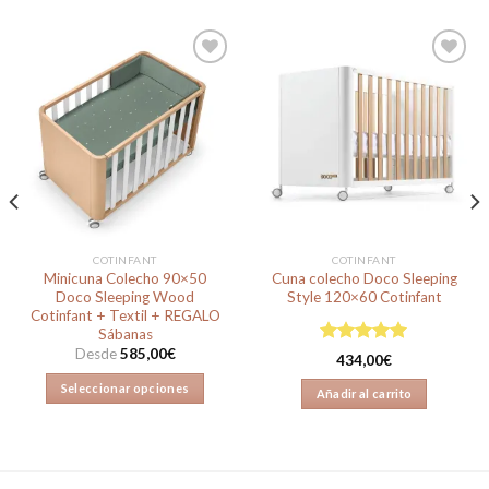
Añadir
Añadir
a la
a la
lista de
lista de
deseos
deseos
COTINFANT
COTINFANT
Minicuna Colecho 90×50
Cuna colecho Doco Sleeping
Doco Sleeping Wood
Style 120×60 Cotinfant
Cotinfant + Textil + REGALO
Sábanas
Desde
585,00
€
Valorado en
434,00
€
5.00
de 5
Seleccionar opciones
Añadir al carrito
Este
producto
tiene
múltiples