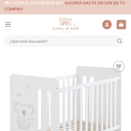
Skip
🎉UTILIZA EL CUPÓN BEBE10 Y
AHORRA HASTA UN 10% EN TU
COMPRA*
to
content
Buscar
por:
Añadir
a la
lista de
deseos