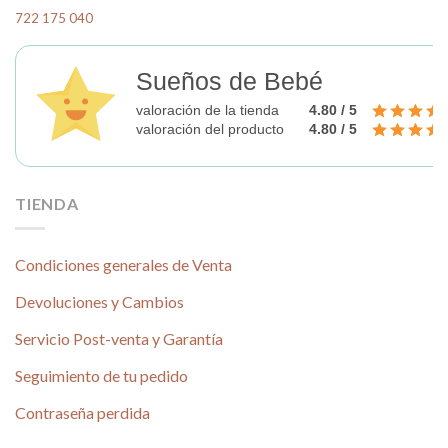
en
722 175 040
la
página
Sueños de Bebé
de
producto
valoración de la tienda
4.80 / 5
valoración del producto
4.80 / 5
TIENDA
Condiciones generales de Venta
Devoluciones y Cambios
Servicio Post-venta y Garantía
Seguimiento de tu pedido
Contraseña perdida