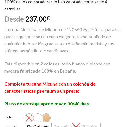
Valorado
4
100% de los compradores lo han valorado con más de 4
4.50
sobre
estrellas
5 basado
en
Desde
237,00
€
puntuaciones
de clientes
La
cuna Nordika de Micuna
de 120×60 es perfecta para los
padres que buscan una cuna elegante, la mejor aliada de
cualquier habitación gracias a su diseño minimalista y sus
influencias nórdico-escandinavas.
Está disponible en
2 colores
: todo blanco o blanco con
madera
fabricada 100% en España.
Completa tu cuna Micuna con un colchón de
características premium a un precio
Plazo de entrega aproximado 30/40 días
Color
Sin Colchón
Colchón Visco Respiral