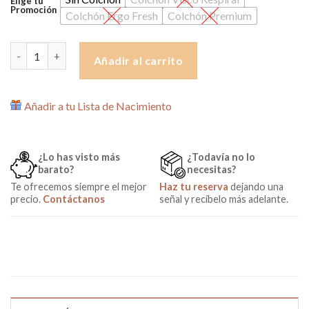
Elige tu
Promoción
Colchón Ergo Fresh
Colchón Premium
Cuna Nordika 120x60 de Micuna cantidad
Añadir al carrito
Añadir a tu Lista de Nacimiento
¿Lo has visto más
¿Todavía no lo
barato?
necesitas?
Te ofrecemos siempre el mejor
Haz tu reserva
dejando una
precio.
Contáctanos
señal y recíbelo más adelante.