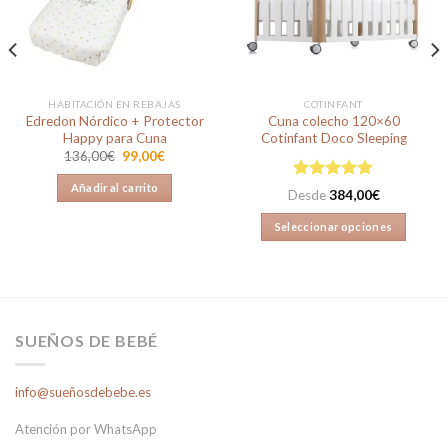
lista de
lista de
deseos
deseos
HABITACIÓN EN REBAJAS
COTINFANT
Edredon Nórdico + Protector
Cuna colecho 120×60
Happy para Cuna
Cotinfant Doco Sleeping
El
El
136,00
€
99,00
€
precio
precio
original
actual
Añadir al carrito
Valorado en
era:
es:
Desde
384,00
€
136,00€.
99,00€.
4.95
de 5
Seleccionar opciones
Este
producto
tiene
múltiples
variantes.
SUEÑOS DE BEBÉ
Las
opciones
info@sueñosdebebe.es
se
pueden
Atención por WhatsApp
elegir