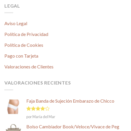
LEGAL
Aviso Legal
Política de Privacidad
Política de Cookies
Pago con Tarjeta
Valoraciones de Clientes
VALORACIONES RECIENTES
Faja Banda de Sujeción Embarazo de Chicco
Valorado
por María del Mar
en
4
de
5
Bolso Cambiador Book/Veloce/Vivace de Peg