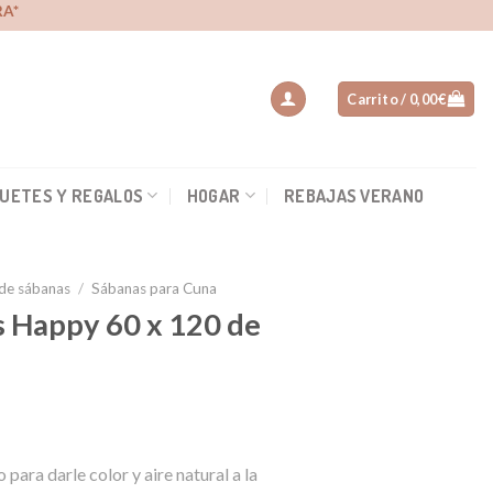
A*
Carrito /
0,00
€
UETES Y REGALOS
HOGAR
REBAJAS VERANO
de sábanas
/
Sábanas para Cuna
s Happy 60 x 120 de
 para darle color y aire natural a la