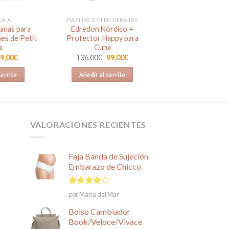
RAIA
HABITACIÓN EN REBAJAS
anas para
Edredon Nórdico +
es de Petit
Protector Happy para
a
Cuna
l
El
El
El
9,00
€
136,00
€
99,00
€
recio
precio
precio
precio
riginal
actual
original
actual
carrito
Añadir al carrito
ra:
es:
era:
es:
5,00€.
19,00€.
136,00€.
99,00€.
VALORACIONES RECIENTES
Faja Banda de Sujeción
Embarazo de Chicco
Valorado
por María del Mar
en
4
de
5
Bolso Cambiador
Book/Veloce/Vivace