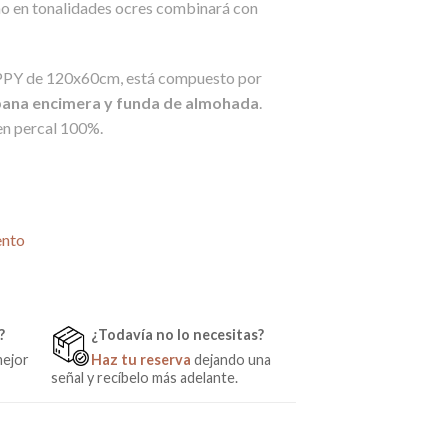
eño en tonalidades ocres combinará con
APPY de 120x60cm, está compuesto por
ábana encimera y funda de almohada
.
en percal 100%.
20 de Micuna cantidad
ento
?
¿Todavía no lo necesitas?
mejor
Haz tu reserva
dejando una
señal y recíbelo más adelante.