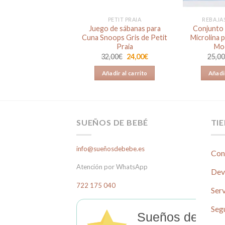
ANAS PARA CUNA
PETIT PRAIA
REBAJA
nto sábanas 100%
Juego de sábanas para
Conjunto 
n Panda para Cuna
Cuna Snoops Gris de Petit
Microlina 
Praia
Mo
El
El
1,90
€
19,00
€
precio
precio
El
El
32,00
€
24,00
€
25,0
original
actual
precio
precio
ñadir al carrito
era:
es:
original
actual
Añadir al carrito
Añadir
21,90€.
19,00€.
era:
es:
32,00€.
24,00€.
SUEÑOS DE BEBÉ
TI
info@sueñosdebebe.es
Con
Atención por WhatsApp
Dev
722 175 040
Serv
Seg
Sueños de Beb