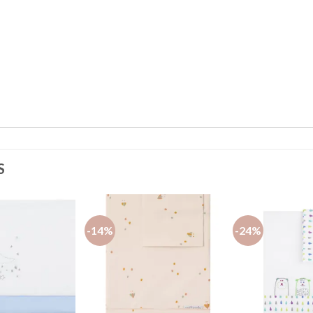
S
-14%
-24%
Añadir
Añadir
a la
a la
lista de
lista de
deseos
deseos