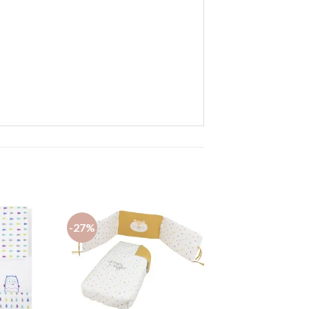
-27%
Añadir
Añadir
a la
a la
lista de
lista de
deseos
deseos