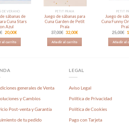
S DE VERANO
PETIT PRAIA
PETIT P
de sábanas de
Juego de sábanas para
Juego de sáb
para Cuna Stars
Cuna Garden de Petit
Cuna Funny On
on Azul
Praia
Prai
El
El
El
El
E
0
€
20,00
€
37,00
€
32,00
€
25,00
€
1
precio
precio
precio
precio
p
original
actual
original
actual
o
 al carrito
Añadir al carrito
Añadir al 
era:
es:
era:
es:
e
25,00€.
20,00€.
37,00€.
32,00€.
2
ENDA
LEGAL
diciones generales de Venta
Aviso Legal
oluciones y Cambios
Política de Privacidad
icio Post-venta y Garantía
Política de Cookies
uimiento de tu pedido
Pago con Tarjeta
é