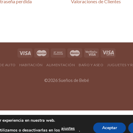
traseña perdida
Valoraciones de Clientes
4.80 / 5
690 reseñas
4.80 / 5
 DE AUTO
HABITACIÓN
ALIMENTACIÓN
BAÑO Y ASEO
JUGUETES Y 
©2026 Sueños de Bebé
r experiencia en nuestra web.
Aceptar
ajustes
ilizamos o desactivarlas en los
.