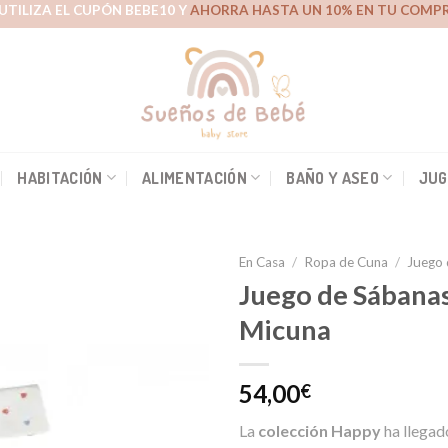
UTILIZA EL CUPÓN BEBE10 Y
AHORRA HASTA UN 10% EN TU COMPR
HABITACIÓN
ALIMENTACIÓN
BAÑO Y ASEO
JUG
En Casa
/
Ropa de Cuna
/
Juego 
Juego de Sábana
Micuna
Añadir
a la
lista de
54,00
€
deseos
La
colección Happy
ha llegado