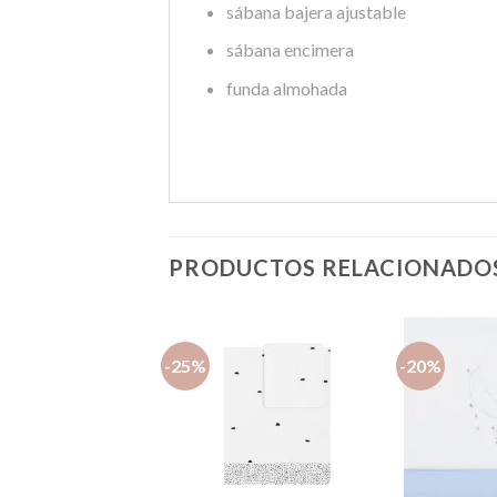
sábana bajera ajustable
sábana encimera
funda almohada
PRODUCTOS RELACIONADO
-25%
-20%
Añadir
Añadir
a la
a la
lista de
lista de
deseos
deseos