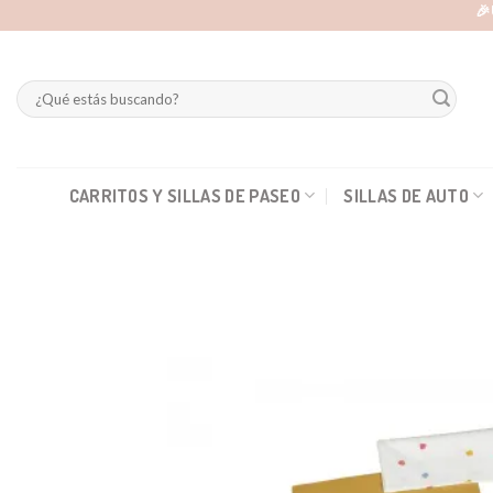
Skip
🎉
to
content
Buscar
por:
CARRITOS Y SILLAS DE PASEO
SILLAS DE AUTO