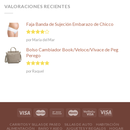
VALORACIONES RECIENTES
Faja Banda de Sujeción Embarazo de Chicco
Valorado
por María del Mar
en
4
de
5
Bolso Cambiador Book/Veloce/Vivace de Peg
Perego
Valorado en
por Raquel
5
de 5
CARRITOS Y SILLAS DE PASEO
SILLAS DE AUTO
HABITACIÓN
ALIMENTACIÓN
BAÑO Y ASEO
JUGUETES Y REGALOS
HOGAR