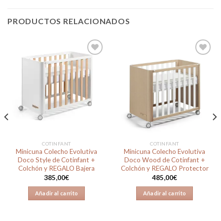
PRODUCTOS RELACIONADOS
Añadir
Añadir
a la
a la
lista de
lista de
deseos
deseos
COTINFANT
COTINFANT
Minicuna Colecho Evolutiva
Minicuna Colecho Evolutiva
Doco Style de Cotinfant +
Doco Wood de Cotinfant +
Colchón y REGALO Bajera
Colchón y REGALO Protector
385,00
€
485,00
€
Añadir al carrito
Añadir al carrito