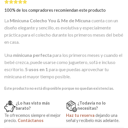
Valorado
1
100% de los compradores recomiendan este producto
5.00
sobre
5 basado
La
Minicuna Colecho You & Me de Micuna
cuenta con un
en
puntuación
diseño elegante y sencillo, es evolutiva y especialmente
de cliente
práctica para el colecho durante los primeros meses del bebé
en casa.
Una
minicuna perfecta
para los primeros meses y cuando el
bebé crezca, puede usarse como juguetero, sofá e incluso
escritorio.
5 usos en 1
para que puedas aprovechar tu
minicuna el mayor tiempo posible.
Este producto no está disponible porque no quedan existencias.
¿Lo has visto más
¿Todavía no lo
barato?
necesitas?
Te ofrecemos siempre el mejor
Haz tu reserva
dejando una
precio.
Contáctanos
señal y recíbelo más adelante.