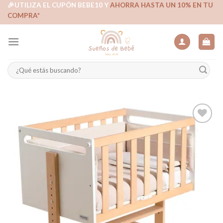
Skip
🎉UTILIZA EL CUPÓN BEBE10 Y
AHORRA HASTA UN 10% EN TU
COMPRA*
to
content
Buscar
por:
Añadir
a la
lista de
deseos