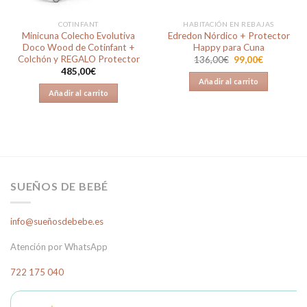
COTINFANT
HABITACIÓN EN REBAJAS
Minicuna Colecho Evolutiva
Edredon Nórdico + Protector
Doco Wood de Cotinfant +
Happy para Cuna
Colchón y REGALO Protector
El
El
136,00
€
99,00
€
precio
precio
485,00
€
original
actual
Añadir al carrito
era:
es:
Añadir al carrito
136,00€.
99,00€.
SUEÑOS DE BEBÉ
info@sueñosdebebe.es
Atención por WhatsApp
722 175 040