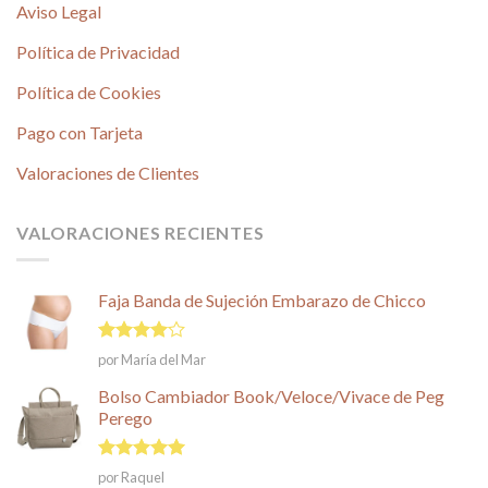
Aviso Legal
Política de Privacidad
Política de Cookies
Pago con Tarjeta
Valoraciones de Clientes
VALORACIONES RECIENTES
Faja Banda de Sujeción Embarazo de Chicco
Valorado
por María del Mar
en
4
de
5
Bolso Cambiador Book/Veloce/Vivace de Peg
Perego
Valorado en
por Raquel