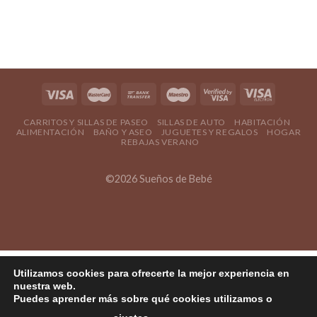
5
de 5
CARRITOS Y SILLAS DE PASEO
SILLAS DE AUTO
HABITACIÓN
ALIMENTACIÓN
BAÑO Y ASEO
JUGUETES Y REGALOS
HOGAR
REBAJAS VERANO
©2026 Sueños de Bebé
Utilizamos cookies para ofrecerte la mejor experiencia en
nuestra web.
Puedes aprender más sobre qué cookies utilizamos o