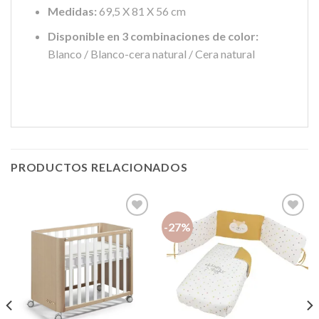
Medidas:
69,5 X 81 X 56 cm
Disponible en 3 combinaciones de color:
Blanco / Blanco-cera natural / Cera natural
PRODUCTOS RELACIONADOS
-27%
Añadir
Añadir
a la
a la
lista de
lista de
deseos
deseos