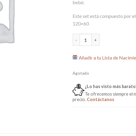
bebé.
Este set está compuesto por e
120×60
Nórdico + Protector para Cun
Añadir a tu Lista de Nacimi
Agotado
¿Lo has visto más barato
Te ofrecemos siempre el 
precio.
Contáctanos