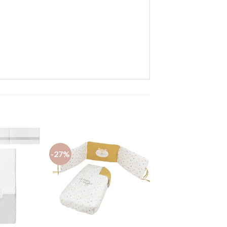
-27%
Añadir
Añadir
a la
a la
lista de
lista de
deseos
deseos