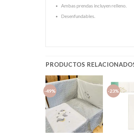
Ambas prendas incluyen relleno.
Desenfundables.
PRODUCTOS RELACIONADO
-49%
-23%
Añadir
Añadir
a la
a la
lista de
lista de
deseos
deseos