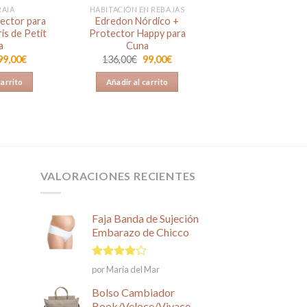
RAIA
HABITACIÓN EN REBAJAS
ector para
Edredon Nórdico +
is de Petit
Protector Happy para
a
Cuna
El
El
El
El
99,00
€
136,00
€
99,00
€
precio
precio
precio
precio
original
actual
original
actual
carrito
Añadir al carrito
era:
es:
era:
es:
139,00€.
99,00€.
136,00€.
99,00€.
VALORACIONES RECIENTES
Faja Banda de Sujeción
Embarazo de Chicco
Valorado
por María del Mar
en
4
de
5
Bolso Cambiador
Book/Veloce/Vivace