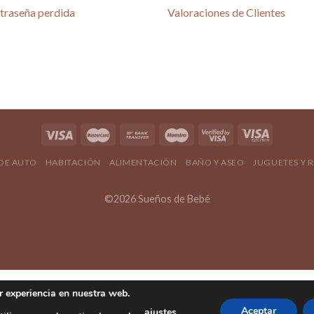
traseña perdida
Valoraciones de Clientes
4.80 / 5
690 reseñas
4.80 / 5
 DE AUTO
HABITACIÓN
ALIMENTACIÓN
BAÑO Y ASEO
JUGUETES Y 
©2026 Sueños de Bebé
r experiencia en nuestra web.
Aceptar
ajustes