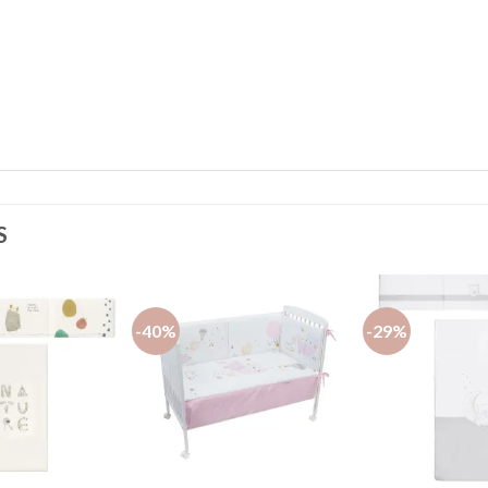
S
-40%
-29%
Añadir
Añadir
a la
a la
lista de
lista de
deseos
deseos