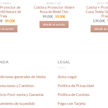
IT PRAIA
BIMBI CHIC
PETIT P
 Protector de
Colcha y Protector Volare
Colcha + Prot
×60 Nature de
Rosa de Bimbi Chic
Cuna Teddy Gr
Praia
Prai
El
El
99,00
€
59,00
€
precio
precio
El
El
0
€
89,00
€
139,00
€
original
actual
precio
precio
Añadir al carrito
era:
es:
original
actual
 al carrito
Añadir al 
99,00€.
59,00€.
era:
es:
115,00€.
89,00€.
ENDA
LEGAL
diciones generales de Venta
Aviso Legal
oluciones y Cambios
Política de Privacidad
icio Post-venta y Garantía
Política de Cookies
uimiento de tu pedido
Pago con Tarjeta
é