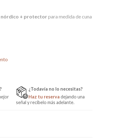
l
nórdico + protector
para medida de cuna
a Bubu de Micuna cantidad
ento
?
¿Todavía no lo necesitas?
mejor
Haz tu reserva
dejando una
señal y recíbelo más adelante.