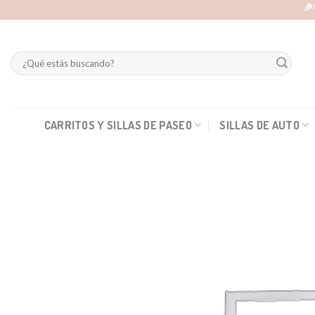
Skip
🎉
to
content
Buscar
por:
CARRITOS Y SILLAS DE PASEO
SILLAS DE AUTO