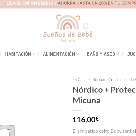
UTILIZA EL CUPÓN BEBE10 Y
AHORRA HASTA UN 10% EN TU COMPR
HABITACIÓN
ALIMENTACIÓN
BAÑO Y ASEO
JUG
En Casa
/
Ropa de Cuna
/
Textil
Nórdico + Protec
Micuna
Añadir
a la
lista de
116,00
€
deseos
El simpático osito Bubu será e