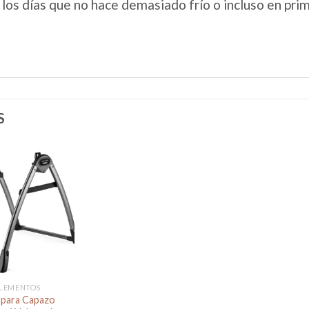
los días que no hace demasiado frío o incluso en pri
S
Añadir
a la
lista de
deseos
LEMENTOS
 para Capazo