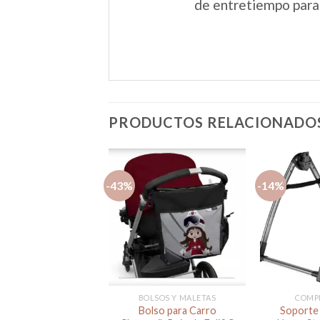
de entretiempo para 
PRODUCTOS RELACIONADO
-43%
-14%
Añadir
a la
lista de
deseos
BOLSOS Y MALETAS
COMP
Bolso para Carro
Soporte