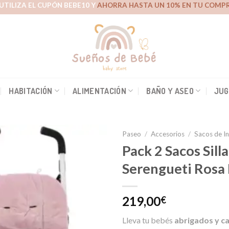
UTILIZA EL CUPÓN BEBE10 Y
AHORRA HASTA UN 10% EN TU COMPR
HABITACIÓN
ALIMENTACIÓN
BAÑO Y ASEO
JUG
Paseo
/
Accesorios
/
Sacos de I
Pack 2 Sacos Sil
Serengueti Rosa 
Añadir
a la
lista de
219,00
€
deseos
Lleva tu bebés
abrigados y ca