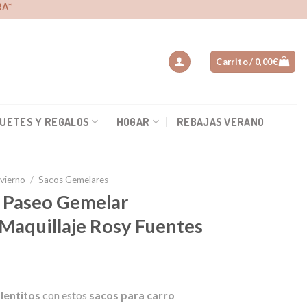
A*
Carrito /
0,00
€
UETES Y REGALOS
HOGAR
REBAJAS VERANO
nvierno
/
Sacos Gemelares
la Paseo Gemelar
Maquillaje Rosy Fuentes
lentitos
con estos
sacos para carro