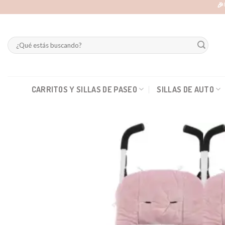
Skip
🎉
to
content
Buscar
por:
CARRITOS Y SILLAS DE PASEO
SILLAS DE AUTO