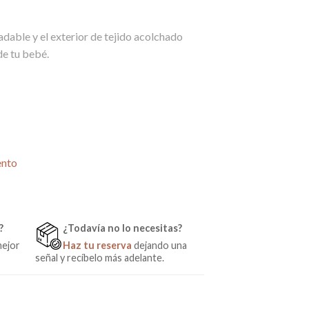
adable y el exterior de tejido acolchado
de tu bebé.
ar Serengueti Rosa Maquillaje Rosy Fuentes cantidad
ento
?
¿Todavía no lo necesitas?
mejor
Haz tu reserva
dejando una
señal y recíbelo más adelante.