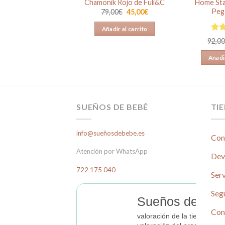
Chamonik Rojo de Fuli&C
Home Sta
Peg
El
El
79,00
€
45,00
€
precio
precio
original
actual
Añadir al carrito
era:
es:
Val
79,00€.
45,00€.
92,0
5.00
Añadir
SUEÑOS DE BEBÉ
TI
info@sueñosdebebe.es
Con
Atención por WhatsApp
Dev
722 175 040
Serv
Seg
Sueños de Beb
Con
valoración de la tienda