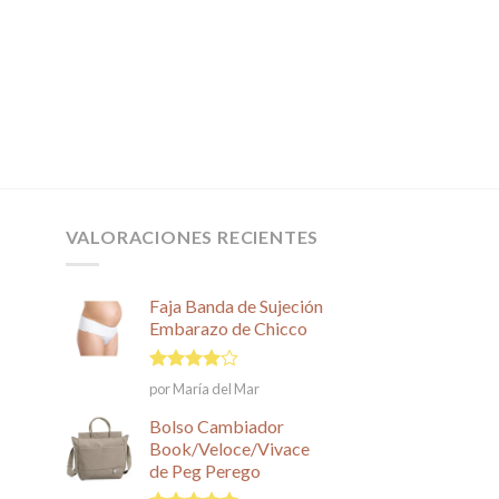
VALORACIONES RECIENTES
Faja Banda de Sujeción
Embarazo de Chicco
Valorado
por María del Mar
en
4
de
5
Bolso Cambiador
Book/Veloce/Vivace
de Peg Perego