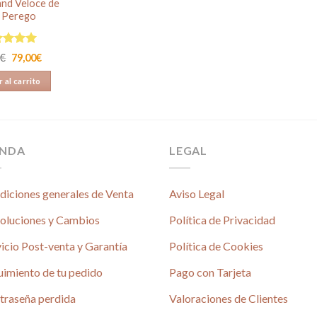
nd Veloce de
 Perego
orado en
El
El
0
€
79,00
€
de 5
precio
precio
original
actual
 al carrito
era:
es:
92,00€.
79,00€.
ENDA
LEGAL
diciones generales de Venta
Aviso Legal
oluciones y Cambios
Política de Privacidad
icio Post-venta y Garantía
Política de Cookies
uimiento de tu pedido
Pago con Tarjeta
é
traseña perdida
Valoraciones de Clientes
4.80 / 5
690 reseñas