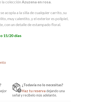
 la colección
Azuzena en rosa
.
 acopla a la silla de cualquier carrito, su
lito, muy calentito, y el exterior es polipiel,
e, con un detalle de estampado floral.
o 15/20 días
uzena Rosa Polar de Rosy Fuentes cantidad
ento
?
¿Todavía no lo necesitas?
mejor
Haz tu reserva
dejando una
señal y recíbelo más adelante.