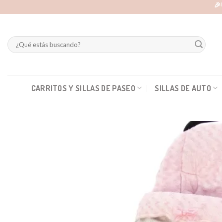
Skip
🎉
to
content
Buscar
por:
CARRITOS Y SILLAS DE PASEO
SILLAS DE AUTO