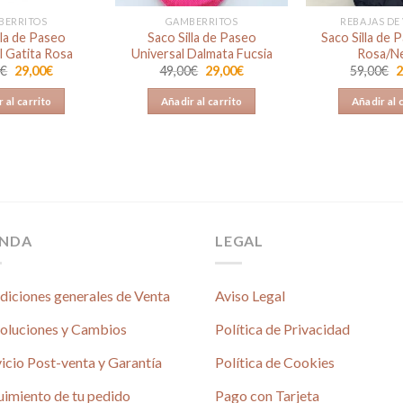
BERRITOS
GAMBERRITOS
REBAJAS DE
lla de Paseo
Saco Silla de Paseo
Saco Silla de 
l Gatita Rosa
Universal Dalmata Fucsia
Rosa/N
El
El
El
El
E
0
€
29,00
€
49,00
€
29,00
€
59,00
€
2
precio
precio
precio
precio
p
original
actual
original
actual
o
 al carrito
Añadir al carrito
Añadir al 
era:
es:
era:
es:
e
49,00€.
29,00€.
49,00€.
29,00€.
5
ENDA
LEGAL
diciones generales de Venta
Aviso Legal
oluciones y Cambios
Política de Privacidad
icio Post-venta y Garantía
Política de Cookies
uimiento de tu pedido
Pago con Tarjeta