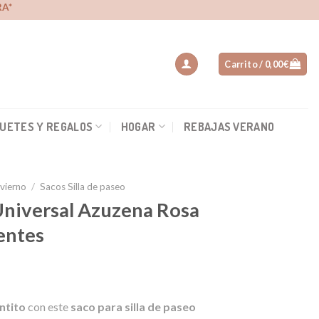
A*
Carrito /
0,00
€
UETES Y REGALOS
HOGAR
REBAJAS VERANO
nvierno
/
Sacos Silla de paseo
 Universal Azuzena Rosa
entes
ntito
con este
saco para silla de paseo