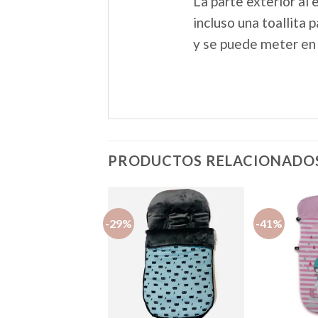
La parte exterior al 
incluso una toallita 
y se puede meter en
PRODUCTOS RELACIONADO
-29%
-41%
Añadir
Añadir
a la
a la
lista de
lista de
deseos
deseos