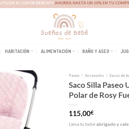
UTILIZA EL CUPÓN BEBE10 Y
AHORRA HASTA UN 10% EN TU COMPR
HABITACIÓN
ALIMENTACIÓN
BAÑO Y ASEO
JUG
Paseo
/
Accesorios
/
Sacos de I
Saco Silla Paseo
Polar de Rosy Fu
Añadir
a la
lista de
115,00
€
deseos
Lleva tu bebé
abrigado y cale