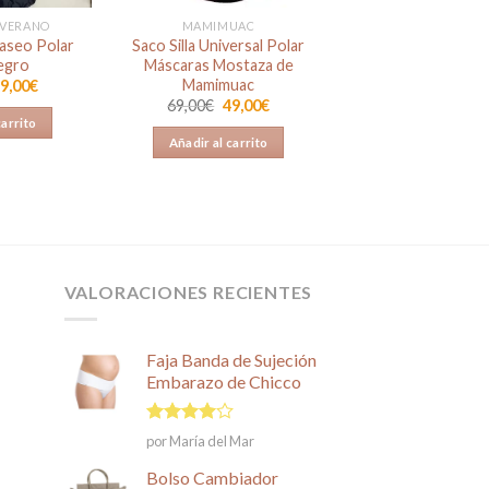
 VERANO
MAMIMUAC
Paseo Polar
Saco Silla Universal Polar
egro
Máscaras Mostaza de
Mamimuac
l
El
9,00
€
recio
precio
El
El
69,00
€
49,00
€
riginal
actual
precio
precio
carrito
ra:
es:
original
actual
Añadir al carrito
9,00€.
29,00€.
era:
es:
69,00€.
49,00€.
VALORACIONES RECIENTES
Faja Banda de Sujeción
Embarazo de Chicco
Valorado
por María del Mar
en
4
de
5
Bolso Cambiador