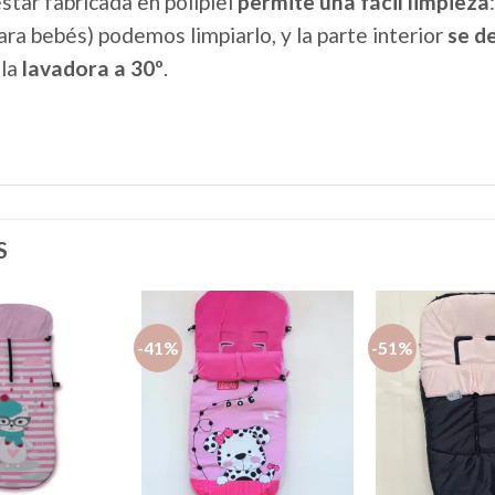
estar fabricada en polipiel
permite una fácil limpieza
para bebés) podemos limpiarlo, y la parte interior
se d
 la
lavadora a 30º
.
S
-41%
-51%
Añadir
Añadir
a la
a la
lista de
lista de
deseos
deseos