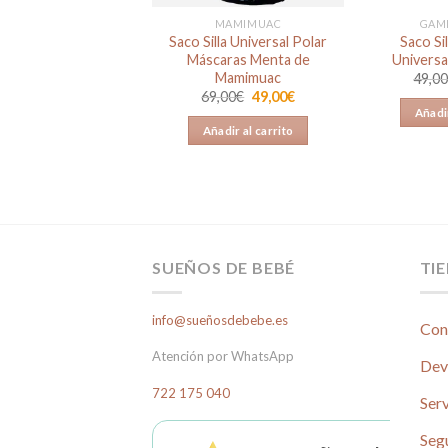
COS EN REBAJAS
MAMIMUAC
GAM
lla Universal Pique
Saco Silla Universal Polar
Saco Si
Luna Celeste
Máscaras Menta de
Universa
Mamimuac
El
El
9,00
€
39,00
€
49,0
precio
precio
El
El
69,00
€
49,00
€
original
actual
precio
precio
ñadir al carrito
Añadir
era:
es:
original
actual
Añadir al carrito
89,00€.
39,00€.
era:
es:
69,00€.
49,00€.
SUEÑOS DE BEBÉ
TI
info@sueñosdebebe.es
Con
Atención por WhatsApp
Dev
722 175 040
Serv
Seg