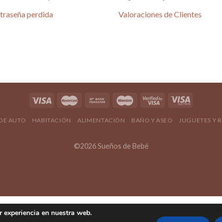
é
traseña perdida
Valoraciones de Clientes
4.80 / 5
690 reseñas
4.80 / 5
 DE AUTO
HABITACIÓN
ALIMENTACIÓN
BAÑO Y ASEO
JUGUETES Y 
©2026 Sueños de Bebé
r experiencia en nuestra web.