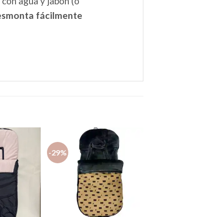
: con agua y jabón (o
esmonta fácilmente
-29%
Añadir
Añadir
a la
a la
lista de
lista de
deseos
deseos