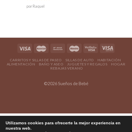
Valorado en
por Raquel
5
de 5
CARRITOS Y SILLAS DE PASEO
SILLAS DE AUTO
HABITACIÓN
ALIMENTACIÓN
BAÑO Y ASEO
JUGUETES Y REGALOS
HOGAR
REBAJAS VERANO
©2026 Sueños de Bebé
Utilizamos cookies para ofrecerte la mejor experiencia en
nuestra web.