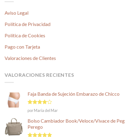
Aviso Legal
Política de Privacidad
Política de Cookies
Pago con Tarjeta
Valoraciones de Clientes
VALORACIONES RECIENTES
Faja Banda de Sujeción Embarazo de Chicco
Valorado
por María del Mar
en
4
de
5
Bolso Cambiador Book/Veloce/Vivace de Peg
Perego