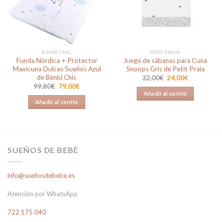
lista de
lista de
deseos
deseos
BIMBI CHIC
PETIT PRAIA
Funda Nórdica + Protector
Juego de sábanas para Cuna
Maxicuna Dulces Sueños Azul
Snoops Gris de Petit Praia
de Bimbi Chic
El
El
32,00
€
24,00
€
precio
precio
El
El
99,80
€
79,00
€
original
actual
precio
precio
Añadir al carrito
era:
es:
original
actual
Añadir al carrito
32,00€.
24,00€.
era:
es:
99,80€.
79,00€.
SUEÑOS DE BEBÉ
info@sueñosdebebe.es
Atención por WhatsApp
722 175 040