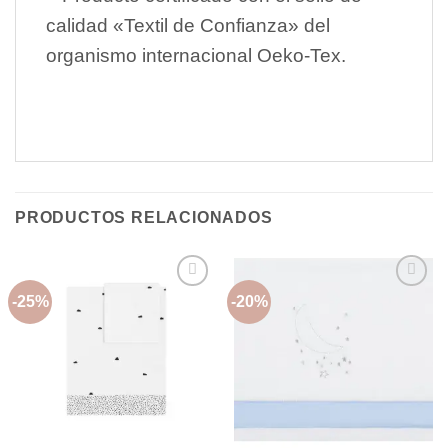
calidad «Textil de Confianza» del
organismo internacional Oeko-Tex.
PRODUCTOS RELACIONADOS
-25%
-20%
Añadir
Añadir
a la
a la
lista de
lista de
deseos
deseos