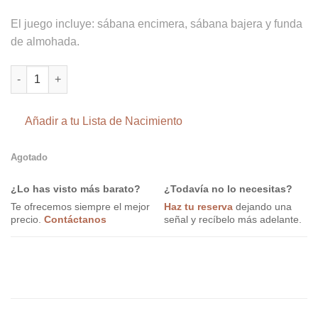
El juego incluye: sábana encimera, sábana bajera y funda
de almohada.
Conjunto sábanas Cuna 100% algodón África de Bimbi Casual 
Añadir a tu Lista de Nacimiento
Agotado
¿Lo has visto más barato?
¿Todavía no lo necesitas?
Te ofrecemos siempre el mejor
Haz tu reserva
dejando una
precio.
Contáctanos
señal y recíbelo más adelante.