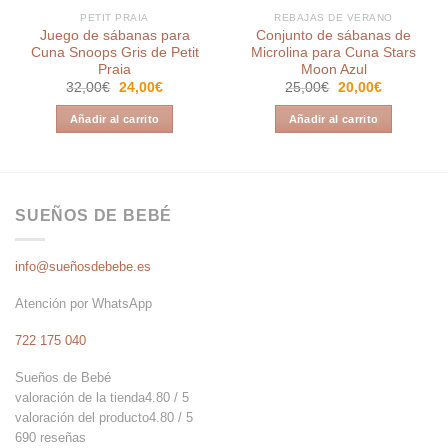
PETIT PRAIA
REBAJAS DE VERANO
Juego de sábanas para
Conjunto de sábanas de
Cuna Snoops Gris de Petit
Microlina para Cuna Stars
Praia
Moon Azul
El
El
El
El
32,00
€
24,00
€
25,00
€
20,00
€
precio
precio
precio
precio
original
actual
original
actual
Añadir al carrito
Añadir al carrito
era:
es:
era:
es:
32,00€.
24,00€.
25,00€.
20,00€.
SUEÑOS DE BEBÉ
info@sueñosdebebe.es
Atención por WhatsApp
722 175 040
Sueños de Bebé
valoración de la tienda
4.80 / 5
valoración del producto
4.80 / 5
690 reseñas