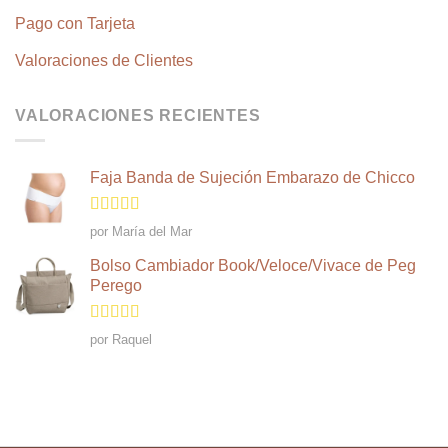
Pago con Tarjeta
Valoraciones de Clientes
VALORACIONES RECIENTES
Faja Banda de Sujeción Embarazo de Chicco
Valorado
por María del Mar
en
4
de 5
Bolso Cambiador Book/Veloce/Vivace de Peg
Perego
Valorado en
por Raquel
5
de 5