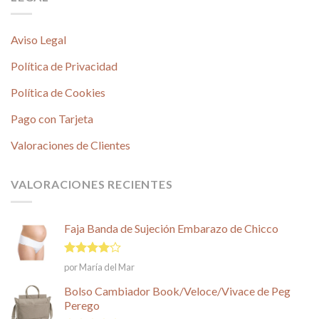
Aviso Legal
Política de Privacidad
Política de Cookies
Pago con Tarjeta
Valoraciones de Clientes
VALORACIONES RECIENTES
Faja Banda de Sujeción Embarazo de Chicco
Valorado
por María del Mar
en
4
de
5
Bolso Cambiador Book/Veloce/Vivace de Peg
Perego