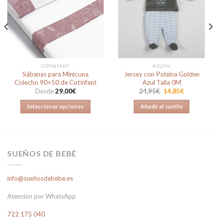
Añadir
Añadir
a la
a la
lista de
lista de
deseos
deseos
COTINFANT
BELTIN
Sábanas para Minicuna
Jersey con Polaina Golden
Colecho 90×50 de Cotinfant
Azul Talla 0M
El
El
Desde
29,00
€
24,95
€
14,85
€
precio
precio
original
actual
Seleccionar opciones
Añadir al carrito
era:
es:
24,95€.
14,85€.
Este
producto
tiene
múltiples
SUEÑOS DE BEBÉ
variantes.
Las
info@sueñosdebebe.es
opciones
se
Atención por WhatsApp
pueden
elegir
722 175 040