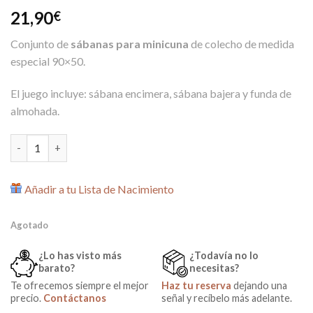
21,90
€
Conjunto de
sábanas para minicuna
de colecho de medida
especial 90×50.
El juego incluye: sábana encimera, sábana bajera y funda de
almohada.
Conjunto sábanas Minicuna Colecho 90x50 Cebra Rosa 100% al
Añadir a tu Lista de Nacimiento
Agotado
¿Lo has visto más
¿Todavía no lo
barato?
necesitas?
Te ofrecemos siempre el mejor
Haz tu reserva
dejando una
precio.
Contáctanos
señal y recíbelo más adelante.