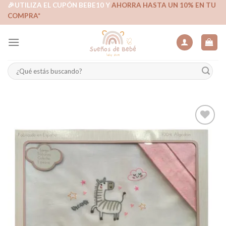
Skip
🎉UTILIZA EL CUPÓN BEBE10 Y
AHORRA HASTA UN 10% EN TU
COMPRA*
to
content
Buscar
por:
Añadir
a la
lista de
deseos