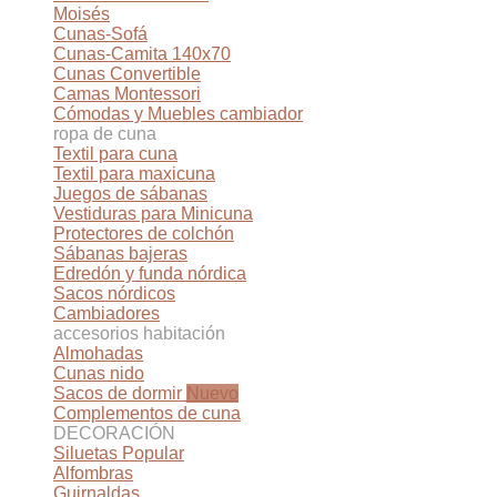
Moisés
Cunas-Sofá
Cunas-Camita 140x70
Cunas Convertible
Camas Montessori
Cómodas y Muebles cambiador
ropa de cuna
Textil para cuna
Textil para maxicuna
Juegos de sábanas
Vestiduras para Minicuna
Protectores de colchón
Sábanas bajeras
Edredón y funda nórdica
Sacos nórdicos
Cambiadores
accesorios habitación
Almohadas
Cunas nido
Sacos de dormir
Complementos de cuna
DECORACIÓN
Siluetas
Alfombras
Guirnaldas