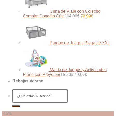
Cuna de Viaje con Colecho
El
El
Complet Conejito Gris
104,99
€
79,99
€
precio
precio
original
actual
era:
es:
104,99€.
79,99€.
Parque de Juegos Plegable XXL
Manta de Juegos y Actividades
Piano con Proyector
Desde
49,00
€
Rebajas Verano
Buscar
por:
-45%