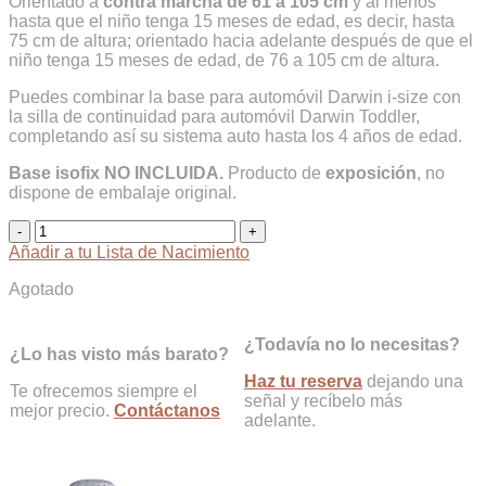
Orientado a
contra marcha de 61 a 105 cm
y al menos
original
actual
hasta que el niño tenga 15 meses de edad, es decir, hasta
era:
es:
75 cm de altura; orientado hacia adelante después de que el
309,00€.
169,00€.
niño tenga 15 meses de edad, de 76 a 105 cm de altura.
Puedes combinar la base para automóvil Darwin i-size con
la silla de continuidad para automóvil Darwin Toddler,
completando así su sistema auto hasta los 4 años de edad.
Base isofix NO INCLUIDA.
Producto de
exposición
, no
dispone de embalaje original.
Darwin
Toddler
Añadir a tu Lista de Nacimiento
I-
Size
Agotado
de
Inglesina
¿Todavía no lo necesitas?
Grupo
¿Lo has visto más barato?
0/1
Haz tu reserva
dejando una
[Exposición]
Te ofrecemos siempre el
señal y recíbelo más
cantidad
mejor precio.
Contáctanos
adelante.