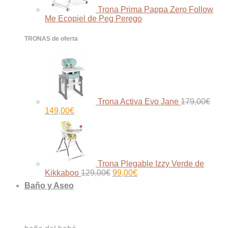
Trona Prima Pappa Zero Follow
Me Ecopiel de Peg Perego
TRONAS de oferta
Trona Activa Evo Jane
179,00
€
El
El
149,00
€
precio
precio
original
actual
era:
es:
179,00€.
149,00€.
Trona Plegable Izzy Verde de
El
El
Kikkaboo
129,00
€
99,00
€
precio
precio
Baño y Aseo
original
actual
era:
es:
129,00€.
99,00€.