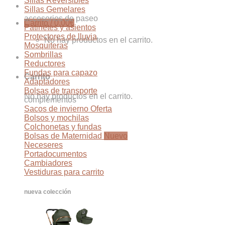
Sillas Reversibles
Sillas Gemelares
accesorios de paseo
Carrito /
0,00
€
Patinetes y asientos
Protectores de lluvia
No hay productos en el carrito.
Mosquiteras
Sombrillas
Reductores
Fundas para capazo
Carrito
Adaptadores
Bolsas de transporte
No hay productos en el carrito.
complementos
Sacos de invierno
Bolsos y mochilas
Colchonetas y fundas
Bolsas de Maternidad
Neceseres
Portadocumentos
Cambiadores
Vestiduras para carrito
nueva colección