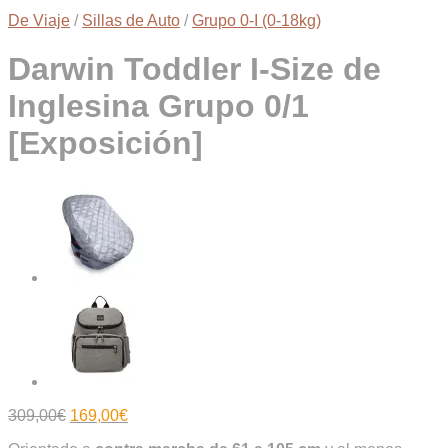
De Viaje
/
Sillas de Auto
/
Grupo 0-I (0-18kg)
Darwin Toddler I-Size de
Inglesina Grupo 0/1
[Exposición]
El
El
309,00
€
169,00
€
precio
precio