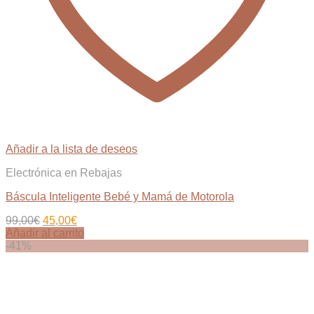
Añadir a la lista de deseos
Electrónica en Rebajas
Báscula Inteligente Bebé y Mamá de Motorola
El
El
99,00
€
45,00
€
precio
precio
Añadir al carrito
original
actual
-41%
era:
es:
99,00€.
45,00€.