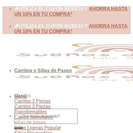
Skip
🎉UTILIZA EL CUPÓN BEBE10 Y
AHORRA HASTA
to
UN 10% EN TU COMPRA*
content
🎉UTILIZA EL CUPÓN BEBE10 Y
AHORRA HASTA
UN 10% EN TU COMPRA*
Carritos y Sillas de Paseo
Carritos
Menú
Carritos 2 Piezas
Carritos 3 Piezas
Buscar
Transformables
por:
Carros Gemelares
sillas de paseo
Sillas Ligeras