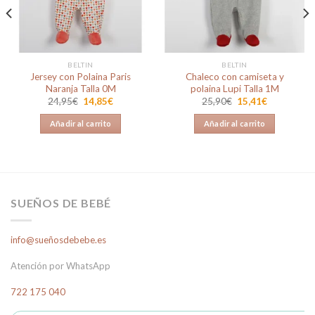
deseos
deseos
BELTIN
BELTIN
Jersey con Polaina Paris
Chaleco con camiseta y
Naranja Talla 0M
polaina Lupi Talla 1M
El
El
El
El
24,95
€
14,85
€
25,90
€
15,41
€
precio
precio
precio
precio
original
actual
original
actual
Añadir al carrito
Añadir al carrito
era:
es:
era:
es:
24,95€.
14,85€.
25,90€.
15,41€.
SUEÑOS DE BEBÉ
info@sueñosdebebe.es
Atención por WhatsApp
722 175 040