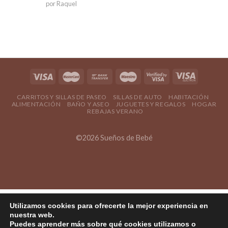
Valorado en
por Raquel
5
de 5
CARRITOS Y SILLAS DE PASEO
SILLAS DE AUTO
HABITACIÓN
ALIMENTACIÓN
BAÑO Y ASEO
JUGUETES Y REGALOS
HOGAR
REBAJAS VERANO
©2026 Sueños de Bebé
Utilizamos cookies para ofrecerte la mejor experiencia en
nuestra web.
Puedes aprender más sobre qué cookies utilizamos o