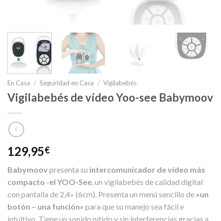
En Casa
/
Seguridad en Casa
/
Vigilabebés
Vigilabebés de vídeo Yoo-see Babymoov
129,95
€
Babymoov
presenta su
intercomunicador de vídeo más
compacto -el YOO-See
, un vigilabebés de calidad digital
con pantalla de 2,4» (6cm). Presenta un menú sencillo de
«un
botón – una función»
para que su manejo sea fácil e
intuitivo. Tiene un sonido nítido y sin interferencias gracias a