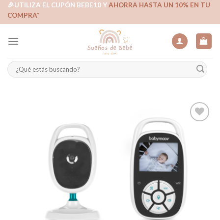
Skip
🎉UTILIZA EL CUPÓN BEBE10 Y
AHORRA HASTA UN 10% EN TU
COMPRA*
to
content
Buscar
por:
Añadir
a la
lista de
deseos