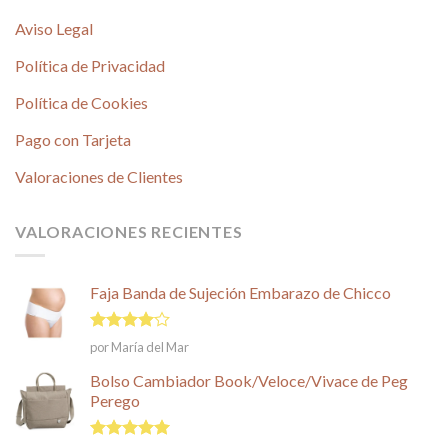
Aviso Legal
Política de Privacidad
Política de Cookies
Pago con Tarjeta
Valoraciones de Clientes
VALORACIONES RECIENTES
Faja Banda de Sujeción Embarazo de Chicco
Valorado
por María del Mar
en
4
de
5
Bolso Cambiador Book/Veloce/Vivace de Peg
Perego